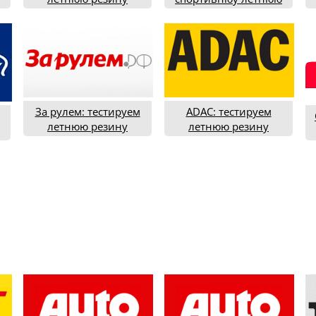
15
типоразмера 225/50R17
резину в типоразмере
т
(2020)
225/40R18 (2020 год)
За рулем: тестируем
ADAC: тестируем
летнюю резину
летнюю резину
215/65R16 (2022)
205/55R16 (2021 год)
17
т