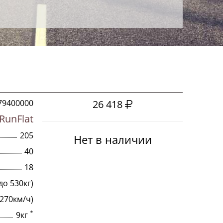
79400000
26 418
RunFlat
205
Нет в наличии
40
18
до 530кг)
 270км/ч)
*
9кг