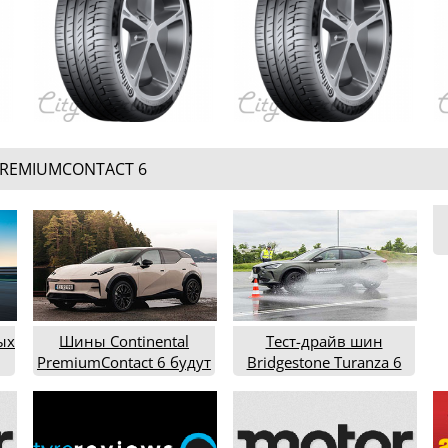
PREMIUMCONTACT 6
т
ых
Шины Continental
Тест-драйв шин
PremiumContact 6 будут
Bridgestone Turanza 6
да
комплектовать новые
Zeekr 001