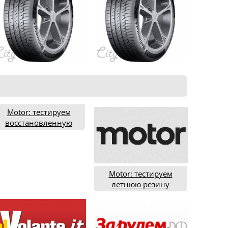
Motor: тестируем
восстановленную
летнюю резину в
ипоразмере 175/65R14
(2020 год)
Motor: тестируем
летнюю резину
типоразмера 225/50R17
(2018 год)