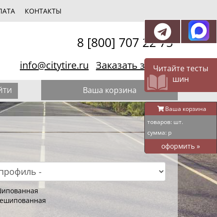
ЛАТА
КОНТАКТЫ
8 [800] 707 22 75
info@citytire.ru
Заказать звонок
Читайте тесты
шин
Ваша корзина
ЙТИ
Ваша корзина
товаров:
шт.
сумма:
р
оформить
»
ипованная
ешипованная