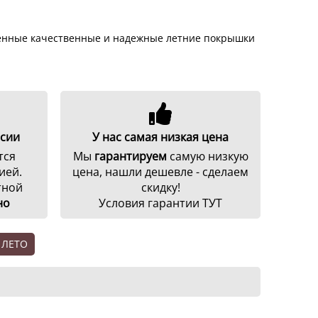
еменные качественные и надежные летние покрышки
ссии
У нас самая низкая цена
тся
Мы
гарантируем
самую низкую
ией.
цена, нашли дешевле - сделаем
тной
скидку!
но
Условия гарантии ТУТ
 ЛЕТО