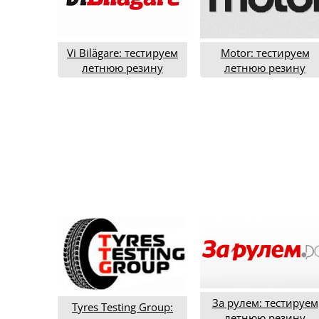
Vi Bilägare: тестируем
Motor: тестируем
летнюю резину
летнюю резину
типоразмера 205/55R16
типоразмера 225/40R
(2019 год)
(2019 год)
За рулем: тестируем
Tyres Testing Group:
летнюю резину