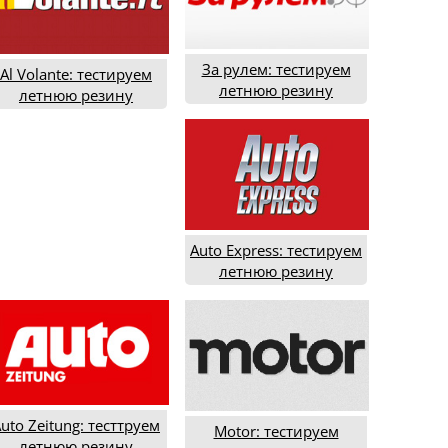
За рулем: тестируем
Al Volante: тестируем
летнюю резину
летнюю резину
типоразмера 225/45R17
ипоразмера 225/45R17
(2020 года)
(2020 год)
Auto Express: тестируем
летнюю резину
типоразмера 225/45R17
(2018 год)
uto Zeitung: тесттруем
Motor: тестируем
летнюю резину