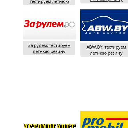
тестируем летнюю
типоразмера 195/65R
резину в типоразмере
(2020 год)
205/55R16 (2020 год)
За рулем: тестируем
ABW.BY: тестируем
летнюю резину
летнюю резину
235/60R18 (2021 год)
типоразмера 225/45R
(2018 год)