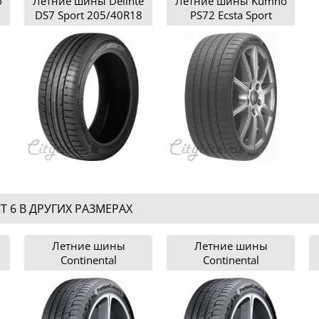
o
Летние шины Delinte
Летние шины Kumho
DS7 Sport 205/40R18
PS72 Ecsta Sport
205/40R18
 6 В ДРУГИХ РАЗМЕРАХ
Летние шины
Летние шины
Continental
Continental
6
ContiPremiumContact 6
ContiPremiumContact 6
205/40R17
205/40R18