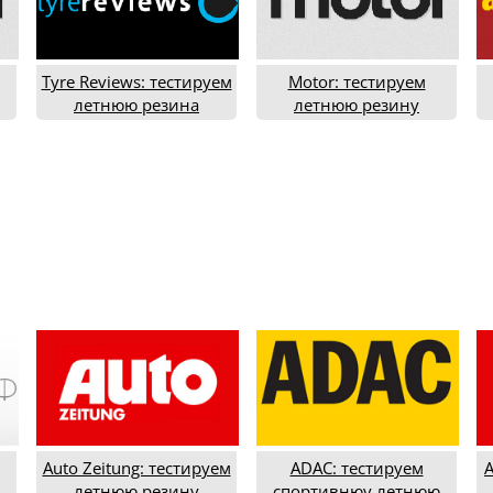
Tyre Reviews: тестируем
Motor: тестируем
летнюю резина
летнюю резину
18
205/55R16 (2020 год)
типоразмера 195/65R15
т
(2020 год)
Auto Zeitung: тестируем
ADAC: тестируем
A
летнюю резину
спортивнюу летнюю