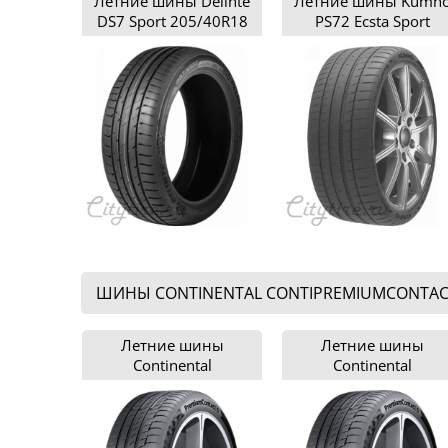
Летние шины Delinte
Летние шины Kumh
DS7 Sport 205/40R18
PS72 Ecsta Sport
205/40R18
ШИНЫ CONTINENTAL CONTIPREMIUMCONTACT
Летние шины
Летние шины
Continental
Continental
ContiPremiumContact 6
ContiPremiumContact 
185/65R15
195/65R15