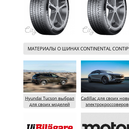
МАТЕРИАЛЫ О ШИНАХ CONTINENTAL CONTI
Hyundai Tucson выбрал
Cadillac для своих нов
для своих моделей
электрокроссоверов
шины бренда
выбрали шины брен
Continental
Continental