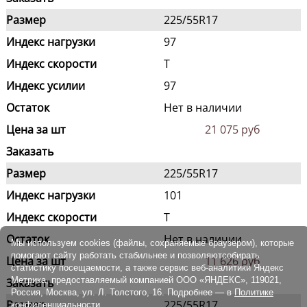
Размер
225/55R17
Индекс нагрузки
97
Индекс скорости
T
Индекс усилии
97
Остаток
Нет в наличии
Цена за шт
21 075 руб
Заказать
Размер
225/55R17
Индекс нагрузки
101
Индекс скорости
T
Остаток
Нет в наличии
Мы используем cookies (файлы, сохраняемые браузером), которые
помогают сайту работать стабильнее и позволяютсобирать
Цена за шт
11 626 руб
статистику посещаемости, а также сервис веб-аналитики Яндекс
Метрика, предоставляемый компанией ООО «ЯНДЕКС», 119021,
Заказать
Россия, Москва, ул. Л. Толстого, 16. Подробнее — в
Политике
Размер
225/55R17
конфиденциальности.