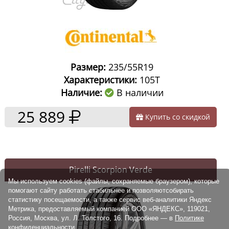
Размер:
235/55R19
Характеристики:
105T
Наличие:
В наличии
25 889
Купить со скидкой
Pirelli Scorpion Verde
Мы используем cookies (файлы, сохраняемые браузером), которые
помогают сайту работать стабильнее и позволяютсобирать
статистику посещаемости, а также сервис веб-аналитики Яндекс
Метрика, предоставляемый компанией ООО «ЯНДЕКС», 119021,
Россия, Москва, ул. Л. Толстого, 16. Подробнее — в
Политике
конфиденциальности.