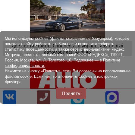
Мы используем cookies (файлы, сохраняемые браузером), которые
помогают сайту работать стабильнее и позволяютсобирать
Две летние шины Continental выбраны для новых
статистику посещаемости, а также сервис веб-аналитики Яндекс
автомобилей Audi A6
Метрика, предоставляемый компанией ООО «ЯНДЕКС», 119021,
Россия, Москва, ул. Л. Толстого, 16. Подробнее — в
Политике
конфиденциальности.
Нажмите на кнопку «Принять», если Вы согласны на использование
файлов cookie. Если нет, то отключите Cookies в настройках
браузера
Принять
Auto Zeitung: тестируем летнюю резину 215/55R17 (2022)