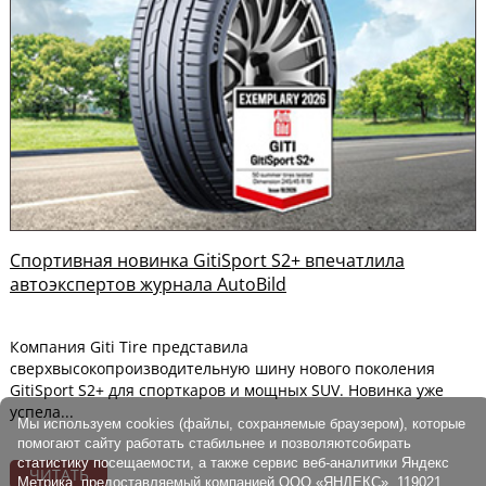
Спортивная новинка GitiSport S2+ впечатлила
автоэкспертов журнала AutoBild
Компания Giti Tire представила
сверхвысокопроизводительную шину нового поколения
GitiSport S2+ для спорткаров и мощных SUV. Новинка уже
успела...
Мы используем cookies (файлы, сохраняемые браузером), которые
помогают сайту работать стабильнее и позволяютсобирать
статистику посещаемости, а также сервис веб-аналитики Яндекс
ЧИТАТЬ
Метрика, предоставляемый компанией ООО «ЯНДЕКС», 119021,