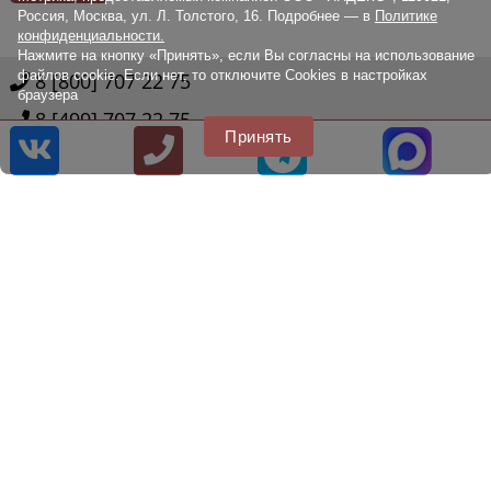
Россия, Москва, ул. Л. Толстого, 16. Подробнее — в
Политике
конфиденциальности.
Нажмите на кнопку «Принять», если Вы согласны на использование
файлов cookie. Если нет, то отключите Cookies в настройках
8 [800] 707 22 75
браузера
8 [499] 707 22 75
Принять
info@citytire.ru
© 2014 - 2026
Наш сайт не является публичной офертой, определяемой
положениями Статьи 437 (2) ГК РФ., а носит исключительно
информационный характер. Для получения точной информации о
наличии и стоимости товара, пожалуйста, обращайтесь по нашим
телефонам.