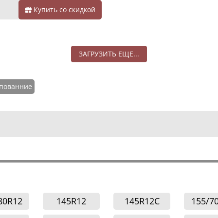
Купить со скидкой
ЗАГРУЗИТЬ ЕЩЕ...
пованние
80R12
145R12
145R12C
155/7