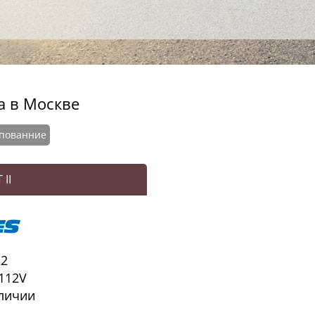
а в Москве
пованние
 II
22
112V
личии