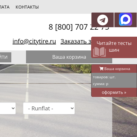
ЛАТА
КОНТАКТЫ
8 [800] 707 22 75
info@citytire.ru
Заказать звонок
Читайте тесты
шин
Ваша корзина
ЙТИ
Ваша корзина
товаров:
шт.
сумма:
р
оформить
»