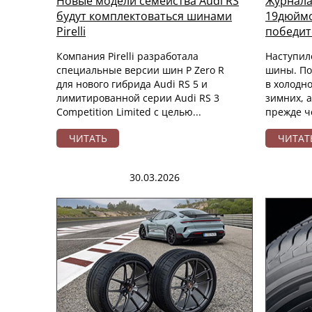
Новые модели семейства Audi RS
Журнала
будут комплектоваться шинами
19дюймо
Pirelli
победит
Компания Pirelli разработала
Наступил
специальные версии шин P Zero R
шины. По 
для нового гибрида Audi RS 5 и
в холодно
лимитированной серии Audi RS 3
зимних, а
Competition Limited с целью...
прежде че
ЧИТАТЬ
ЧИТАТ
30.03.2026