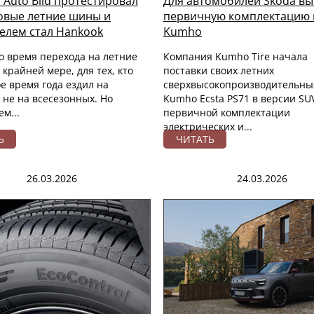
 Auto Bild протестировал
Для автомобилей Skoda в
вые летние шины и
первичную комплектацию
елем стал Hankook
Kumho
о время перехода на летние
Компания Kumho Tire начала
крайней мере, для тех, кто
поставки своих летних
е время года ездил на
сверхвысокопроизводительны
 не на всесезонных. Но
Kumho Ecsta PS71 в версии SU
м...
первичной комплектации
электрических и...
Ь
ЧИТАТЬ
26.03.2026
24.03.2026