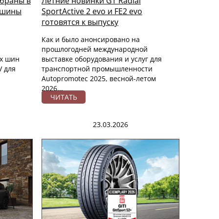
ыбраны в
Летние новинки GT Radial
 шины
SportActive 2 evo и FE2 evo
готовятся к выпуску
Как и было анонсировано на
прошлогодней международной
х шин
выставке оборудования и услуг для
V для
транспортной промышленности
Autopromotec 2025, весной-летом
2026...
ЧИТАТЬ
23.03.2026