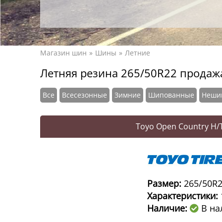
Магазин шин
Шины
Летние
Летняя резина 265/50R22 продаж
Все
Всесезонные
Зимние
Шипованные
Неши
Toyo Open Country H/T
Размер:
265/50R
Характеристики:
Наличие:
В на