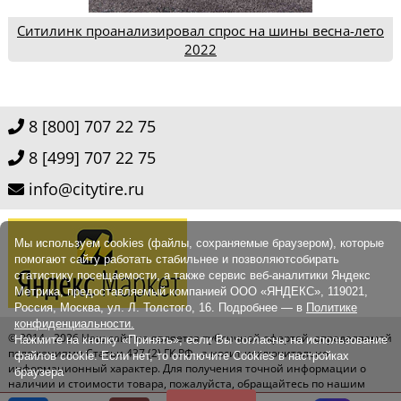
Ситилинк проанализировал спрос на шины весна-лето
2022
8 [800] 707 22 75
8 [499] 707 22 75
info@citytire.ru
Мы используем cookies (файлы, сохраняемые браузером), которые
помогают сайту работать стабильнее и позволяютсобирать
статистику посещаемости, а также сервис веб-аналитики Яндекс
Метрика, предоставляемый компанией ООО «ЯНДЕКС», 119021,
Россия, Москва, ул. Л. Толстого, 16. Подробнее — в
Политике
конфиденциальности.
© 2014 - 2026
Наш сайт не является публичной офертой, определяемой
Нажмите на кнопку «Принять», если Вы согласны на использование
положениями Статьи 437 (2) ГК РФ., а носит исключительно
файлов cookie. Если нет, то отключите Cookies в настройках
информационный характер. Для получения точной информации о
браузера
наличии и стоимости товара, пожалуйста, обращайтесь по нашим
телефонам.