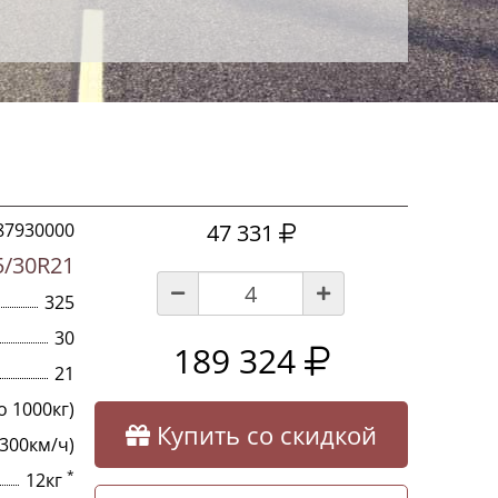
87930000
47 331
5/30R21
325
30
189 324
21
о 1000кг)
Купить со скидкой
 300км/ч)
*
12кг