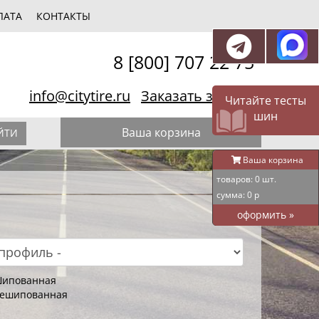
ЛАТА
КОНТАКТЫ
8 [800] 707 22 75
info@citytire.ru
Заказать звонок
Читайте тесты
шин
Ваша корзина
ЙТИ
Ваша корзина
товаров:
0
шт.
сумма:
0
р
оформить
»
ипованная
ешипованная