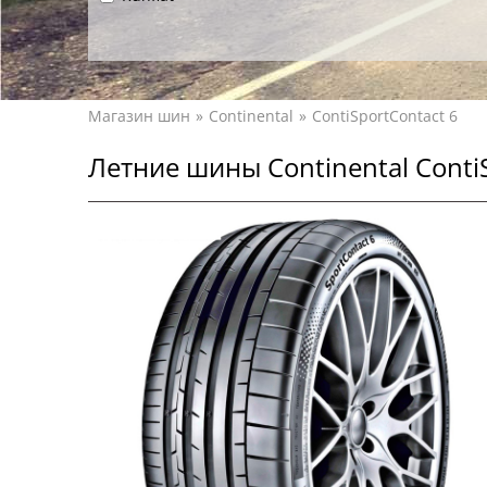
Магазин шин
Continental
ContiSportContact 6
Летние шины Continental Conti