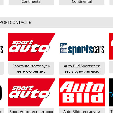
Continental
Continental
ContiSportContact 6
ContiSportContact 6
225/35R20
225/40R19
PORTCONTACT 6
Sportauto: тестируем
Auto Bild Sportscars:
летнюю резину
тестируем летнюю
типоразмера 245/30R20
резину типоразмера
(2019 год)
235/35R19 (2017)
ах
19
юю
Sport Auto: тест летнюю
Auto Bild: тестируем
T