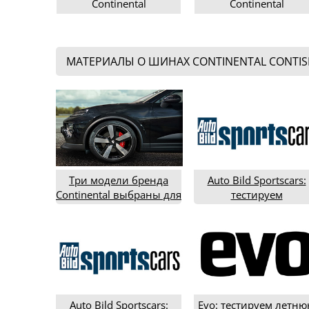
Continental
Continental
ContiSportContact 6
ContiSportContact 6
185/65R15
225/35R19
МАТЕРИАЛЫ О ШИНАХ CONTINENTAL CONTIS
Три модели бренда
Auto Bild Sportscars:
Continental выбраны для
тестируем
электрокроссоверов
разноширокую
Porsche Macan
спортивную летнюю
резину в типоразмер
245/35R19 и 265/35R
(2020 год)
Auto Bild Sportscars:
Evo: тестируем летн