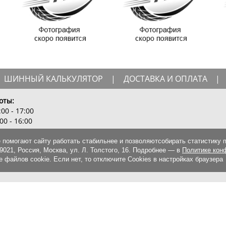
ШИННЫЙ КАЛЬКУЛЯТОР
|
ДОСТАВКА И ОПЛАТА
|
оты:
00 - 17:00
00 - 16:00
 помогают сайту работать стабильнее и позволяютсобирать статистику 
21, Россия, Москва, ул. Л. Толстого, 16. Подробнее — в
Политике кон
 файлов cookie. Если нет, то отключите Cookies в настройках браузера
еделяемой положениями Статьи 437 (2) ГК РФ., а носит исключительно и
бращайтесь по нашим телефонам.