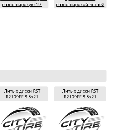
разноширокую 19-
разноширокой летней
дюймовую летнюю
резины 255/35ZR19 и
езину класса UHP (2019
275/35ZR19 (2021 год)
год)
Литые диски RST
Литые диски RST
R2109FF 8.5x21
R2109FF 8.5x21