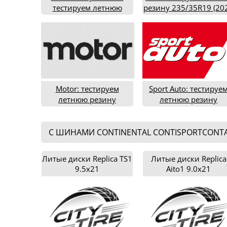
тестируем летнюю
резину 235/35R19 (20
резину 265/35ZR20
год)
(2021 год)
Motor: тестируем
Sport Auto: тестируе
летнюю резину
летнюю резину
типоразмера
типоразмера 235/40R
235/35ZR19 (2019 год)
(2016 год)
С ШИНАМИ CONTINENTAL CONTISPORTCONT
Литые диски Replica TS1
Литые диски Replica
9.5x21
Aito1 9.0x21