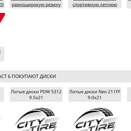
20
разноширокую резину
спортивную летнюю
типоразмеров
резину 235/35R19 (2021
245/35R19 и 265/35R19
год)
р
(2018 год)
м
18
ACT 6 ПОКУПАЮТ ДИСКИ
Литые диски PDW 5312
Литые диски Neo 211FF
9.5x21
9.0x21