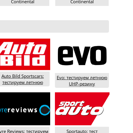
Continental
Continental
ContiSportContact 6
ContiSportContact 6
225/45R17
225/50R17
Auto Bild Sportscars:
Evo: тестируем летнюю
тестируем летнюю
UHP-резину
резину R20 дюймов
типоразмера 235/35R19
(2016)
yre Reviews: тестируем
Sportauto: тест