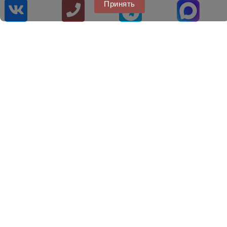
Принять
ADAC: Тестируем летнюю резину 205/55R16 (2023)
Tyre Reviews: тестируем летнюю резину 205/55R16 (2023)
С ШИНАМИ KUMHO ECSTA HS52 ПОКУПАЮТ
ДИСКИ