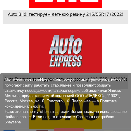
Auto Bild: тестируем летнюю резину 215/55R17 (2022)
Auto Express: тестируем летнюю резину 205/55R16 (2023)
Мы используем cookies (файлы, сохраняемые браузером), которые
помогают сайту работать стабильнее и позволяютсобирать
статистику посещаемости, а также сервис веб-аналитики Яндекс
Метрика, предоставляемый компанией ООО «ЯНДЕКС», 119021,
Россия, Москва, ул. Л. Толстого, 16. Подробнее — в
Политике
конфиденциальности.
Нажмите на кнопку «Принять», если Вы согласны на использование
файлов cookie. Если нет, то отключите Cookies в настройках
браузера