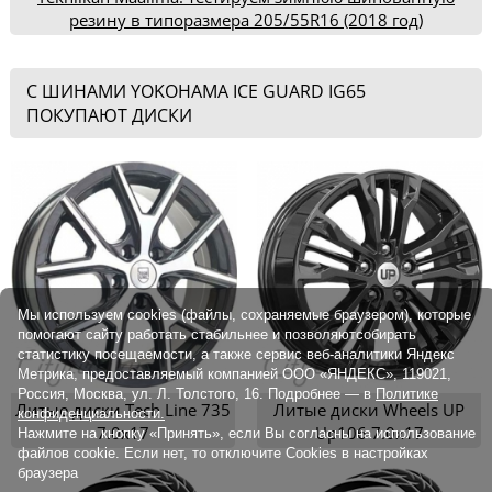
резину в типоразмера 205/55R16 (2018 год)
С ШИНАМИ YOKOHAMA ICE GUARD IG65
ПОКУПАЮТ ДИСКИ
Мы используем cookies (файлы, сохраняемые браузером), которые
помогают сайту работать стабильнее и позволяютсобирать
статистику посещаемости, а также сервис веб-аналитики Яндекс
Метрика, предоставляемый компанией ООО «ЯНДЕКС», 119021,
Россия, Москва, ул. Л. Толстого, 16. Подробнее — в
Политике
Литые диски Tech Line 735
Литые диски Wheels UP
конфиденциальности.
7.0x17
Up106 7.0x17
Нажмите на кнопку «Принять», если Вы согласны на использование
файлов cookie. Если нет, то отключите Cookies в настройках
браузера