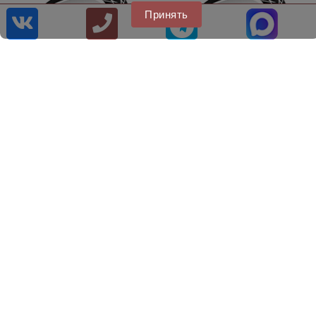
Принять
Литые диски КиК Морейн
Литые диски RST R117
6.5x17
7.5x17