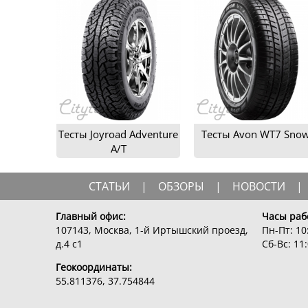
Тесты Joyroad Adventure
Тесты Avon WT7 Sno
A/T
СТАТЬИ
|
ОБЗОРЫ
|
НОВОСТИ
|
Главный офис:
Часы раб
107143, Москва, 1-й Иртышский проезд,
Пн-Пт: 10:
д.4 с1
Сб-Вс: 11:
Геокоординаты:
55.811376, 37.754844