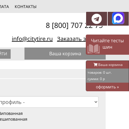
ЛАТА
КОНТАКТЫ
8 [800] 707 22 75
info@citytire.ru
Заказать звонок
Читайте тесты
шин
Ваша корзина
ЙТИ
Ваша корзина
товаров:
0
шт.
сумма:
0
р
оформить
»
ипованная
ешипованная