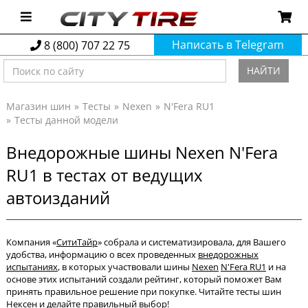
Написать в Telegram
8 (800) 707 22 75
НАЙТИ
Магазин шин
Тесты
Nexen
N'Fera RU1
Тесты данной модели
Внедорожные шины Nexen N'Fera
RU1 в тестах от ведущих
автоизданий
Компания «
СитиТайр
» собрала и систематизировала, для Вашего
удобства, информацию о всех проведенных
внедорожных
испытаниях
, в которых участвовали шины
Nexen
N'Fera RU1
и на
основе этих испытаний создали рейтинг, который поможет Вам
принять правильное решение при покупке. Читайте тесты шин
Нексен и делайте правильный выбор!