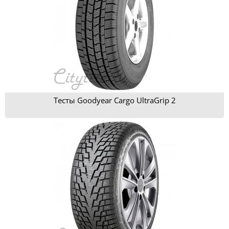
Тесты Goodyear Cargo UltraGrip 2