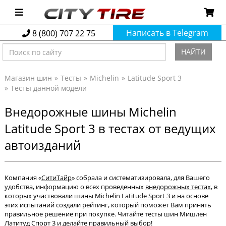
Написать в Telegram
8 (800) 707 22 75
НАЙТИ
Магазин шин
Тесты
Michelin
Latitude Sport 3
Тесты данной модели
Внедорожные шины Michelin
Latitude Sport 3 в тестах от ведущих
автоизданий
Компания «
СитиТайр
» собрала и систематизировала, для Вашего
удобства, информацию о всех проведенных
внедорожных тестах
, в
которых участвовали шины
Michelin
Latitude Sport 3
и на основе
этих испытаний создали рейтинг, который поможет Вам принять
правильное решение при покупке. Читайте тесты шин Мишлен
Латитуд Спорт 3 и делайте правильный выбор!