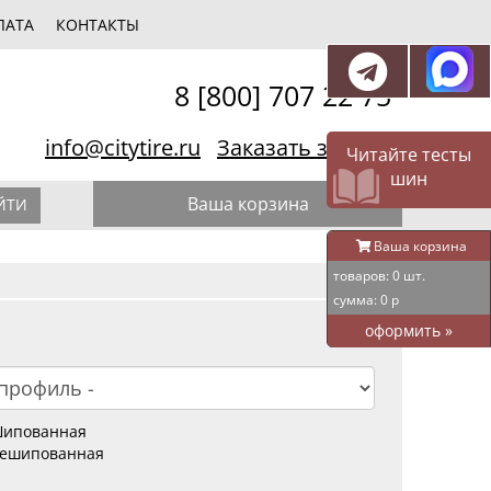
ЛАТА
КОНТАКТЫ
8 [800] 707 22 75
info@citytire.ru
Заказать звонок
Читайте тесты
шин
Ваша корзина
ЙТИ
Ваша корзина
товаров:
0
шт.
сумма:
0
р
оформить
»
ипованная
ешипованная