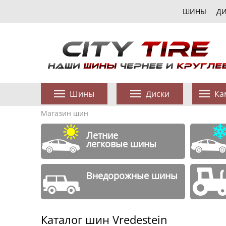
ШИНЫ
Д
Шины
Диски
Ка
Магазин шин
Летние
легковые шины
Внедорожные шины
Каталог шин Vredestein