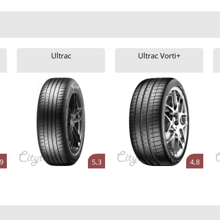
Ultrac
Ultrac Vorti+
9
5,3
4,8