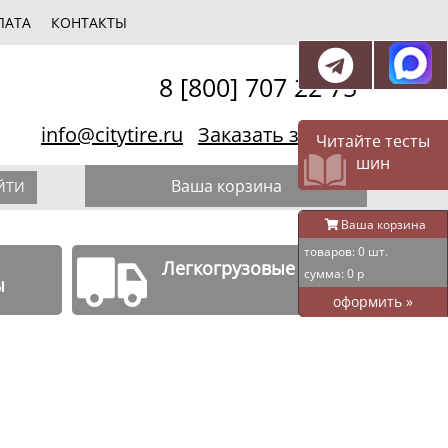
ЛАТА
КОНТАКТЫ
8 [800] 707 22 75
info@citytire.ru
Заказать звонок
Читайте тесты
шин
Ваша корзина
ЙТИ
Ваша корзина
товаров:
0
шт.
Легкогрузовые шины
сумма:
0
р
ы
оформить
»