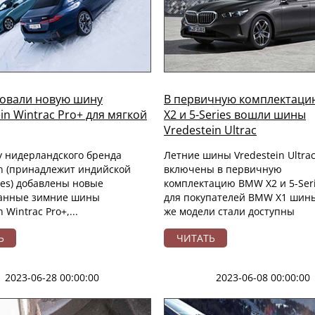
овали новую шину
В первичную комплектац
in Wintrac Pro+ для мягкой
X2 и 5-Series вошли шины
Vredestein Ultrac
у нидерландского бренда
Летние шины Vredestein Ultra
in (принадлежит индийской
включены в первичную
res) добавлены новые
комплектацию BMW X2 и 5-Seri
анные зимние шины
для покупателей BMW X1 шин
 Wintrac Pro+,...
же модели стали доступны
Ь
ЧИТАТЬ
2023-06-28 00:00:00
2023-06-08 00:00:00