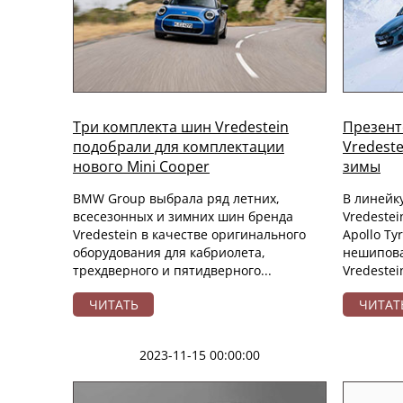
Три комплекта шин Vredestein
Презент
подобрали для комплектации
Vredeste
нового Mini Cooper
зимы
BMW Group выбрала ряд летних,
В линейк
всесезонных и зимних шин бренда
Vredeste
Vredestein в качестве оригинального
Apollo Ty
оборудования для кабриолета,
нешипов
трехдверного и пятидверного...
Vredestein
ЧИТАТЬ
ЧИТАТ
2023-11-15 00:00:00