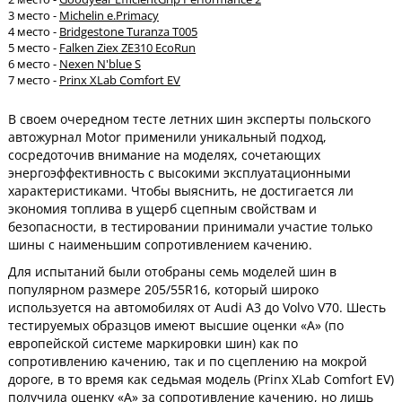
3 место -
Michelin e.Primacy
4 место -
Bridgestone Turanza T005
5 место -
Falken Ziex ZE310 EcoRun
6 место -
Nexen N'blue S
7 место -
Prinx XLab Comfort EV
В своем очередном тесте летних шин эксперты польского
автожурнал Motor применили уникальный подход,
сосредоточив внимание на моделях, сочетающих
энергоэффективность с высокими эксплуатационными
характеристиками. Чтобы выяснить, не достигается ли
экономия топлива в ущерб сцепным свойствам и
безопасности, в тестировании принимали участие только
шины с наименьшим сопротивлением качению.
Для испытаний были отобраны семь моделей шин в
популярном размере 205/55R16, который широко
используется на автомобилях от Audi A3 до Volvo V70. Шесть
тестируемых образцов имеют высшие оценки «A» (по
европейской системе маркировки шин) как по
сопротивлению качению, так и по сцеплению на мокрой
дороге, в то время как седьмая модель (Prinx XLab Comfort EV)
получила оценку «A» за сопротивление качению, но лишь