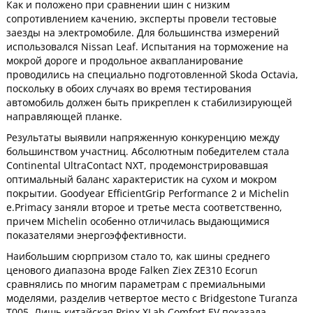
Как и положено при сравнении шин с низким
сопротивлением качению, эксперты провели тестовые
заезды на электромобиле. Для большинства измерений
использовался Nissan Leaf. Испытания на торможение на
мокрой дороге и продольное аквапланирование
проводились на специально подготовленной Skoda Octavia,
поскольку в обоих случаях во время тестирования
автомобиль должен быть прикреплен к стабилизирующей
направляющей планке.
Результаты выявили напряженную конкуренцию между
большинством участниц. Абсолютным победителем стала
Continental UltraContact NXT, продемонстрировавшая
оптимальный баланс характеристик на сухом и мокром
покрытии. Goodyear EfficientGrip Performance 2 и Michelin
e.Primacy заняли второе и третье места соответственно,
причем Michelin особенно отличилась выдающимися
показателями энергоэффективности.
Наибольшим сюрпризом стало то, как шины среднего
ценового диапазона вроде Falken Ziex ZE310 Ecorun
сравнялись по многим параметрам с премиальными
моделями, разделив четвертое место с Bridgestone Turanza
T005. Лишь китайская Prinx XLab Comfort EV показала