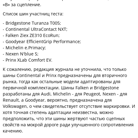
«B» за сцепление.
Список шин участниц теста:
- Bridgestone Turanza T005;
- Continental UltraContact NXT;
- Falken Ziex ZE310 EcoRun;
- Goodyear EfficientGrip Performance;
- Michelin e.Primacy;
- Nexen N'blue S;
- Prinx XLab Comfort EV.
К сожалению, редакция журнала не уточнила, что только
шины Continental и Prinx предназначены для вторичного
рынка, тогда как остальные модели адаптированы для
первичной комплектации. Шины Falken и Bridgestone
разработаны для Audi, Michelin - для Peugeot, Nexen - для
Renault, а Goodyear, вероятно, предназначена для
Volkswagen, о чем свидетельствует отсутствие маркировки. И
хотя точная степень адаптации неизвестна, можно
предположить, что эти шины жертвуют частью сцепных
свойств на мокрой дороге ради улучшенного сопротивления
качению.