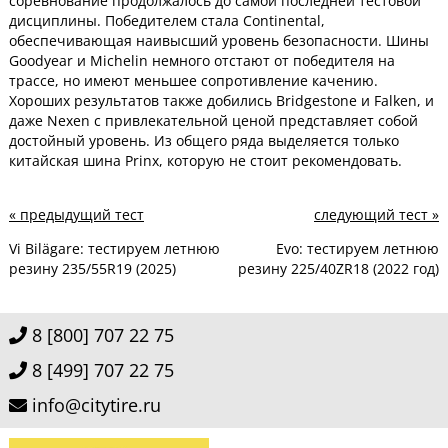
соревнование продолжалось до самой последней тестовой
дисциплины. Победителем стала Continental,
обеспечивающая наивысший уровень безопасности. Шины
Goodyear и Michelin немного отстают от победителя на
трассе, но имеют меньшее сопротивление качению.
Хороших результатов также добились Bridgestone и Falken, и
даже Nexen с привлекательной ценой представляет собой
достойный уровень. Из общего ряда выделяется только
китайская шина Prinx, которую не стоит рекомендовать.
«
предыдущий тест
следующий тест
»
Vi Bilägare: тестируем летнюю
Evo: тестируем летнюю
резину 235/55R19 (2025)
резину 225/40ZR18 (2022 год)
8 [800] 707 22 75
8 [499] 707 22 75
info@citytire.ru