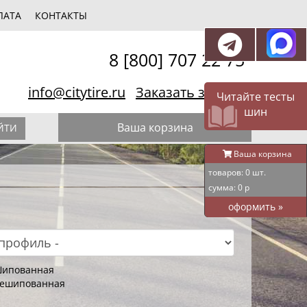
ЛАТА
КОНТАКТЫ
8 [800] 707 22 75
info@citytire.ru
Заказать звонок
Читайте тесты
шин
Ваша корзина
ЙТИ
Ваша корзина
товаров:
0
шт.
сумма:
0
р
оформить
»
ипованная
ешипованная