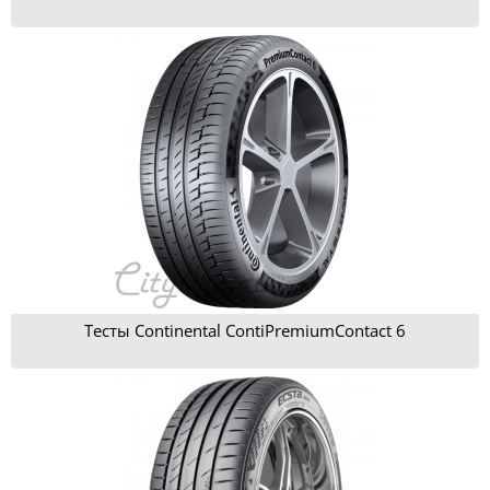
Тесты Continental ContiPremiumContact 6