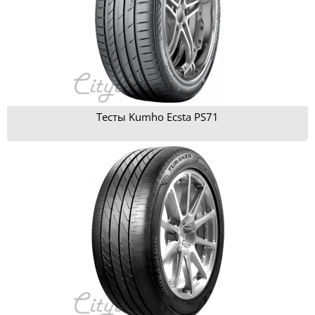
Тесты Kumho Ecsta PS71