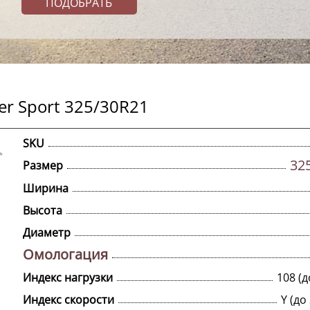
er Sport 325/30R21
SKU
32
Размер
Ширина
Высота
Диаметр
Омологация
Индекс нагрузки
108 (д
Индекс скорости
Y (до