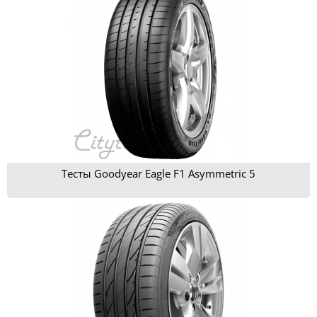
Тесты Goodyear Eagle F1 Asymmetric 5