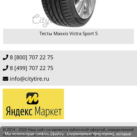
Тесты Maxxis Victra Sport 5
8 [800] 707 22 75
8 [499] 707 22 75
info@citytire.ru
© 2014 - 2026
Наш сайт не является публичной офертой, определяемой
Мы используем cookies (файлы, сохраняемые браузером), которые
положениями Статьи 437 (2) ГК РФ., а носит исключительно