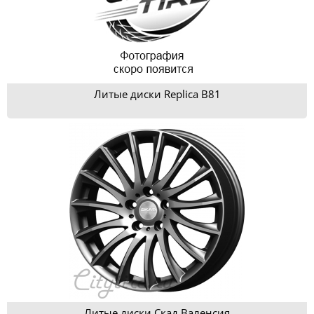
Литые диски Replica B81
Литые диски Скад Валенсия