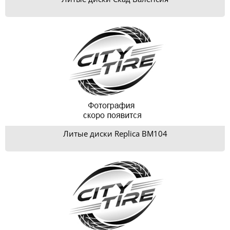
Литые диски Replica BM104