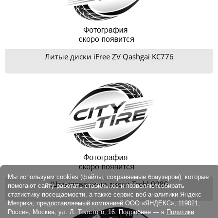
Литые диски iFree ZV Qashgai KC776
Мы используем cookies (файлы, сохраняемые браузером), которые
Штампованные диски Trebl 9980
помогают сайту работать стабильнее и позволяютсобирать
статистику посещаемости, а также сервис веб-аналитики Яндекс
Метрика, предоставляемый компанией ООО «ЯНДЕКС», 119021,
Россия, Москва, ул. Л. Толстого, 16. Подробнее — в
Политике