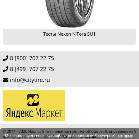
Тесты Nexen N'Fera SU1
8 [800] 707 22 75
8 [499] 707 22 75
info@citytire.ru
© 2014 - 2026
Наш сайт не является публичной офертой, определяемой
Мы используем cookies (файлы, сохраняемые браузером), которые
положениями Статьи 437 (2) ГК РФ., а носит исключительно