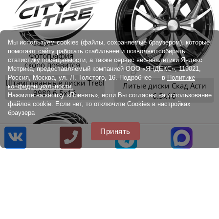
Мы используем cookies (файлы, сохраняемые браузером), которые
помогают сайту работать стабильнее и позволяютсобирать
статистику посещаемости, а также сервис веб-аналитики Яндекс
Метрика, предоставляемый компанией ООО «ЯНДЕКС», 119021,
Россия, Москва, ул. Л. Толстого, 16. Подробнее — в
Политике
Штампованные диски Trebl
Литые диски Скад Асти
конфиденциальности.
9980 6.5x16
6.5x16
Нажмите на кнопку «Принять», если Вы согласны на использование
файлов cookie. Если нет, то отключите Cookies в настройках
браузера
Принять
Штампованные диски Trebl