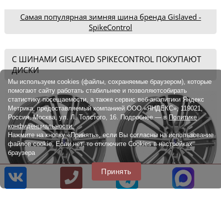
Самая популярная зимняя шина бренда Gislaved -
SpikeControl
С ШИНАМИ GISLAVED SPIKECONTROL ПОКУПАЮТ
ДИСКИ
Мы используем cookies (файлы, сохраняемые браузером), которые
помогают сайту работать стабильнее и позволяютсобирать
статистику посещаемости, а также сервис веб-аналитики Яндекс
Метрика, предоставляемый компанией ООО «ЯНДЕКС», 119021,
Россия, Москва, ул. Л. Толстого, 16. Подробнее — в
Политике
конфиденциальности.
Нажмите на кнопку «Принять», если Вы согласны на использование
файлов cookie. Если нет, то отключите Cookies в настройках
браузера
Принять
Литые диски КиК Эрфурт
Литые диски КиК Эрфурт
7.0x17
7.0x17