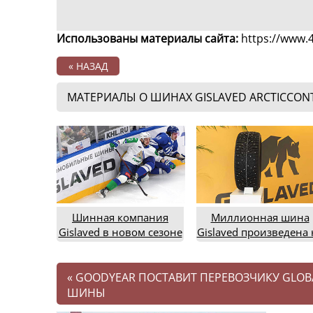
Использованы материалы сайта:
https://www.4
« НАЗАД
МАТЕРИАЛЫ О ШИНАХ GISLAVED ARCTICCONTR
Шинная компания
Миллионная шина
Gislaved в новом сезоне
Gislaved произведена 
продолжила
заводу в Ульяновск
сотрудничество с КХЛ
«
GOODYEAR ПОСТАВИТ ПЕРЕВОЗЧИКУ GLOBA
ШИНЫ