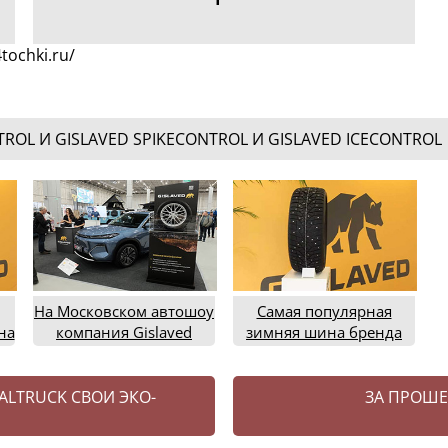
tochki.ru/
OL И GISLAVED SPIKECONTROL И GISLAVED ICECONTROL
На Московском автошоу
Самая популярная
на
компания Gislaved
зимняя шина бренда
е
представила свою
Gislaved - SpikeControl
линейку зимних шин
LTRUCK СВОИ ЭКО-
ЗА ПРОШЕ