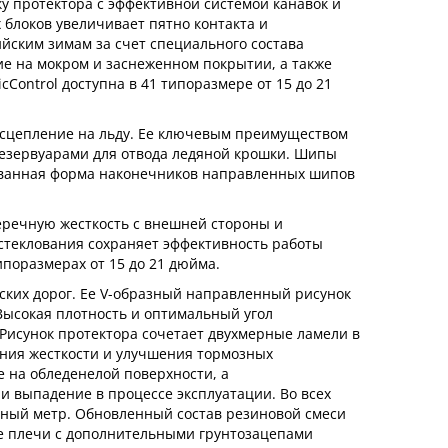
у протектора с эффективной системой канавок и
блоков увеличивает пятно контакта и
йским зимам за счет специального состава
е на мокром и заснеженном покрытии, а также
icControl доступна в 41 типоразмере от 15 до 21
сцепление на льду. Ее ключевым преимуществом
резервуарами для отвода ледяной крошки. Шипы
твованная форма наконечников направленных шипов
еречную жесткость с внешней стороны и
стеклования сохраняет эффективность работы
поразмерах от 15 до 21 дюйма.
йских дорог. Ее V-образный направленный рисунок
Высокая плотность и оптимальный угол
Рисунок протектора сочетает двухмерные ламели в
ения жесткости и улучшения тормозных
 на обледенелой поверхности, а
 выпадение в процессе эксплуатации. Во всех
нный метр. Обновленный состав резиновой смеси
е плечи с дополнительными грунтозацепами