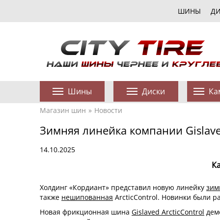
ШИНЫ
Д
Шины
Диски
Ка
Магазин шин
Новости
Зимняя линейка компании Gislav
14.10.2025
К
Холдинг «Кордиант» представил новую линейку
зим
также
нешипованная
ArcticControl. Новинки были 
Новая фрикционная шина
Gislaved ArcticControl
демо