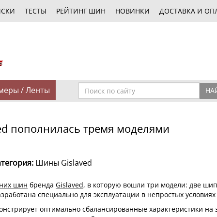
ИСКИ
ТЕСТЫ
РЕЙТИНГ ШИН
НОВИНКИ
ДОСТАВКА И ОП
меры / Ленты
НА
ed пополнилась тремя моделями
атегория:
Шины Gislaved
них шин
бренда
Gislaved
, в которую вошли три модели: две шипо
разработана специально для эксплуатации в непростых условиях
нстрирует оптимально сбалансированные характеристики на з