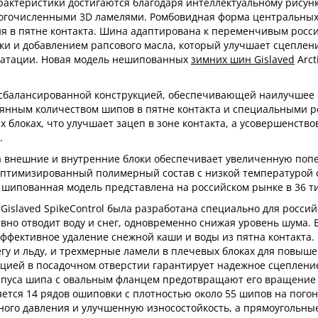
рактеристики достигаются благодаря интеллектуальному рисунк
огочисленными 3D ламелями. Ромбовидная форма центральных 
 в пятне контакта. Шина адаптирована к переменчивым росси
и и добавлением рапсового масла, который улучшает сцеплени
уатации. Новая модель нешипованных
зимних шин Gislaved
Arct
сбалансированной конструкцией, обеспечивающей наилучшее 
оянным количеством шипов в пятне контакта и специальными 
ых блоках, что улучшает зацеп в зоне контакта, а усовершенс
.
а внешние и внутренние блоки обеспечивает увеличенную поп
Оптимизированный полимерный состав с низкой температурой 
 шипованная модель представлена на российском рынке в 36 ти
Gislaved SpikeControl была разработана специально для росси
но отводит воду и снег, одновременно снижая уровень шума. 
фективное удаление снежной каши и воды из пятна контакта. 
егу и льду, и трехмерные ламели в плечевых блоках для повыш
цией в посадочном отверстии гарантирует надежное сцепление
пуса шипа с овальным фланцем предотвращают его вращение и
тся 14 рядов ошиповки с плотностью около 55 шипов на пого
ного давления и улучшенную износостойкость, а прямоугольны