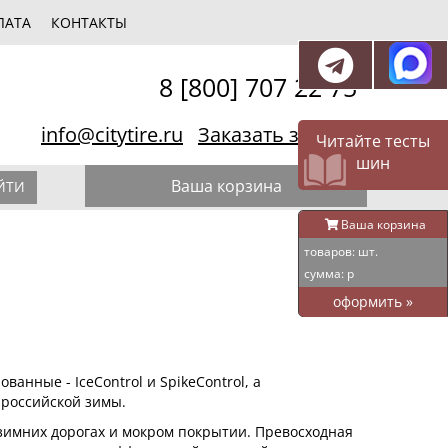
ЛАТА
КОНТАКТЫ
8 [800] 707 22 75
info@citytire.ru
Заказать звонок
Читайте тесты
шин
Ваша корзина
ЙТИ
Ваша корзина
товаров:
шт.
сумма:
р
оформить
»
ванные - IceControl и SpikeControl, а
 российской зимы.
имних дорогах и мокром покрытии. Превосходная