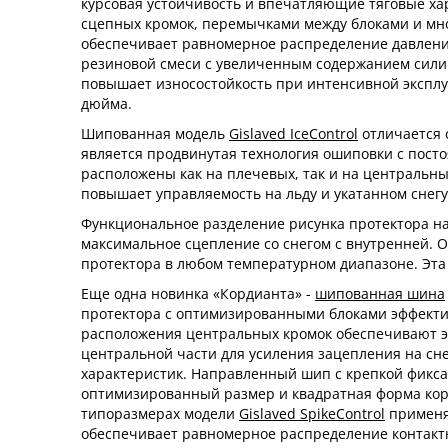
курсовая устойчивость и впечатляющие тяговые ха
сцепных кромок, перемычками между блоками и мн
обеспечивает равномерное распределение давления
резиновой смеси с увеличенным содержанием силик
повышает износостойкость при интенсивной экспл
дюйма.
Шипованная модель
Gislaved IceControl
отличается 
является продвинутая технология ошиповки с пост
расположены как на плечевых, так и на центральн
повышает управляемость на льду и укатанном снегу
Функциональное разделение рисунка протектора н
максимальное сцепление со снегом с внутренней. 
протектора в любом температурном диапазоне. Эта
Еще одна новинка «Кордианта» -
шипованная шина
протектора с оптимизированными блоками эффектив
расположения центральных кромок обеспечивают эф
центральной части для усиления зацепления на сн
характеристик. Направленный шип с крепкой фикса
оптимизированный размер и квадратная форма кор
типоразмерах модели
Gislaved SpikeControl
применяе
обеспечивает равномерное распределение контакт