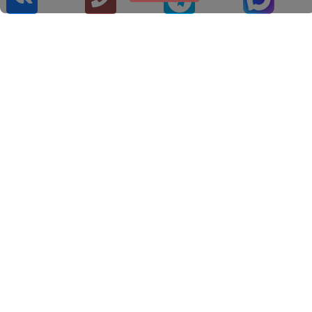
Литые диски Скад КР1061
Humber 8.0x20