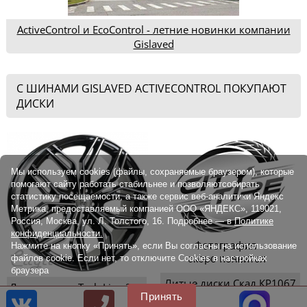
ActiveControl и EcoControl - летние новинки компании
Gislaved
С ШИНАМИ GISLAVED ACTIVECONTROL ПОКУПАЮТ
ДИСКИ
Мы используем cookies (файлы, сохраняемые браузером), которые
помогают сайту работать стабильнее и позволяютсобирать
статистику посещаемости, а также сервис веб-аналитики Яндекс
Метрика, предоставляемый компанией ООО «ЯНДЕКС», 119021,
Россия, Москва, ул. Л. Толстого, 16. Подробнее — в
Политике
конфиденциальности.
Нажмите на кнопку «Принять», если Вы согласны на использование
файлов cookie. Если нет, то отключите Cookies в настройках
браузера
Литые диски Скад КР1067
Литые диски Tech Line 205
Принять
Kleemann 8.5x20
8.5x20