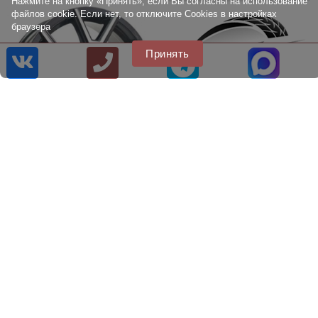
Нажмите на кнопку «Принять», если Вы согласны на использование
файлов cookie. Если нет, то отключите Cookies в настройках
браузера
Принять
Литые диски RST R117
Литые диски Tech Line 735
7.5x17
7.0x17
8 [800] 707 22 75
8 [499] 707 22 75
info@citytire.ru