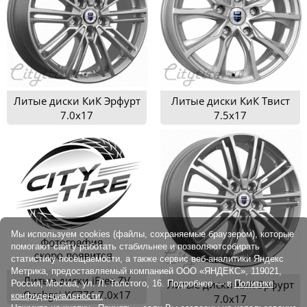
Литые диски КиК Эрфурт
Литые диски КиК Твист
7.0x17
7.5x17
Мы используем cookies (файлы, сохраняемые браузером), которые
помогают сайту работать стабильнее и позволяютсобирать
статистику посещаемости, а также сервис веб-аналитики Яндекс
Метрика, предоставляемый компанией ООО «ЯНДЕКС», 119021,
Литые диски iFree ZV
Литые диски КиК Эрфурт
Россия, Москва, ул. Л. Толстого, 16. Подробнее — в
Политике
Qashgai KC776 7.0x17
конфиденциальности.
7.0x17