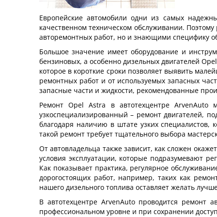
Европейские автомобили одни из самых надежных
качественном техническом обслуживании. Поэтому
авторемонтных работ, но и знающими специфику о
Большое значение имеет оборудование и инструм
бензиновых, а особенно дизельных двигателей
Opel
которое в короткие сроки позволяет выявить мале
ремонтных работ и от используемых запасных част
запасные части и жидкости, рекомендованные прои
Ремонт
Opel Astra
в автотехцентре
ArvenAuto
мо
узкоспециализированный – ремонт двигателей, подр
благодаря наличию в штате узких специалистов,
такой ремонт требует тщательного выбора мастерс
От автовладельца также зависит, как сложен окаж
условия эксплуатации, которые подразумевают рег
Как показывает практика, регулярное обслуживание
дорогостоящих работ, например, таких как ремон
нашего дизельного топлива оставляет желать лучшег
В автотехцентре
ArvenAuto
проводится ремонт ав
профессиональном уровне и при сохранении досту