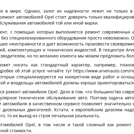
 в мире. Однако, залог их надежности лежит не только в
 ремонт автомобилей
Opel
стоит доверять только квалифицир
бслуживания автомобилей той или иной марки.
ент, с помощью которых выполняется ремонт современных а
без специализированного оборудования просто невозможно. О
йшие неисправности и дает возможность произвести своевреме
ей, комплектующих и технических жидкостей. В техцентре Ar
зводителем, но по желанию клиента мы можем предложить бол
жет носить как стандартный характер, например, планов
обее об этой услуге читайте тут https://www.arvenauto.com/re
 которые специализируются на конкретном виде работ и осн
кой и владельцы автомобилей должны хорошо ориентироваться
ется ремонт автомобиля Opel. Дело в том, что большинство со
улярное техническое обслуживание авто. Поэтому задача авт
 автомобиля в качественном сервисе позволяет значительно с
т дизельных двигателей. Кстати, к европейским дизелям надо
о, то их выход из строя печальная реальность.
томобилей Opel, в том числе и такой сложный как ремонт 
пной стоимости.