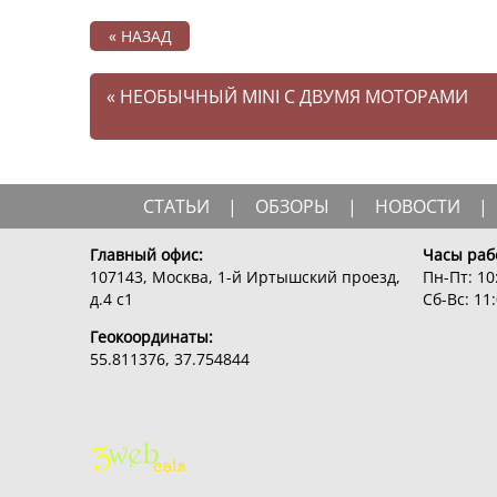
« НАЗАД
«
НЕОБЫЧНЫЙ MINI С ДВУМЯ МОТОРАМИ
СТАТЬИ
|
ОБЗОРЫ
|
НОВОСТИ
|
Главный офис:
Часы раб
107143, Москва, 1-й Иртышский проезд,
Пн-Пт: 10:
д.4 с1
Сб-Вс: 11:
Геокоординаты:
55.811376, 37.754844