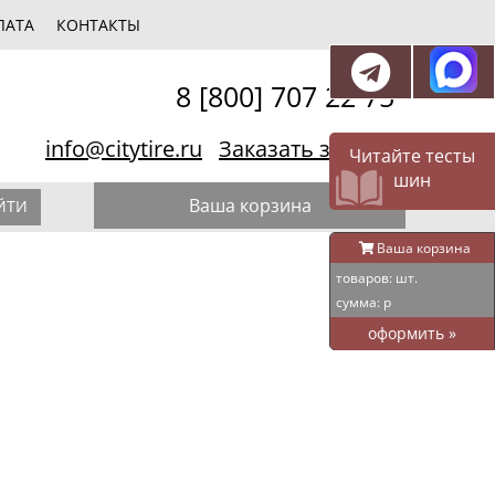
ЛАТА
КОНТАКТЫ
8 [800] 707 22 75
info@citytire.ru
Заказать звонок
Читайте тесты
шин
Ваша корзина
ЙТИ
Ваша корзина
товаров:
шт.
сумма:
р
оформить
»