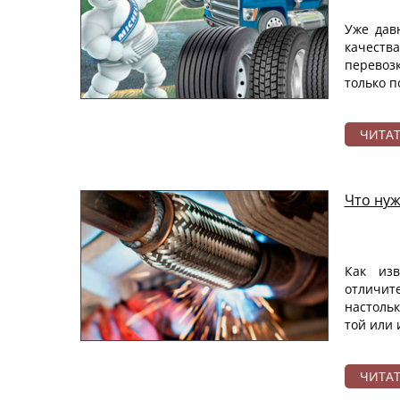
Уже дав
качеств
перевозк
только п
ЧИТА
Что нуж
Как изв
отличит
настоль
той или 
ЧИТА