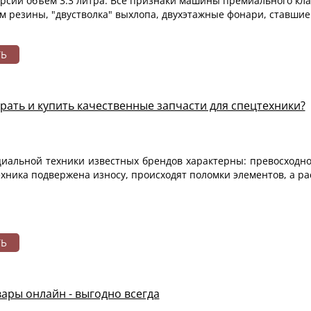
рсии объем 3.3 литра. Все признаки машины премиального клас
 резины, "двустволка" выхлопа, двухэтажные фонари, ставши
ТЬ
рать и купить качественные запчасти для спецтехники?
иальной техники известных брендов характерны: превосходное
хника подвержена износу, происходят поломки элементов, а р
ТЬ
ары онлайн - выгодно всегда