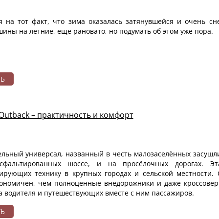
я на тот факт, что зима оказалась затянувшейся и очень с
ины на летние, еще рановато, но подумать об этом уже пора.
ТЬ
Outback – практичность и комфорт
ельный универсал, названный в честь малозаселённых засушли
фальтированных шоссе, и на просёлочных дорогах. Эта
тирующих технику в крупных городах и сельской местности.
кономичен, чем полноценные внедорожники и даже кроссовер
 водителя и путешествующих вместе с ним пассажиров.
ТЬ