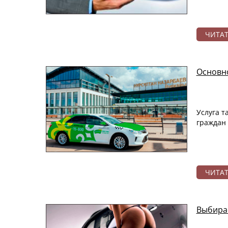
ЧИТА
Основно
Услуга т
граждан 
ЧИТА
Выбира