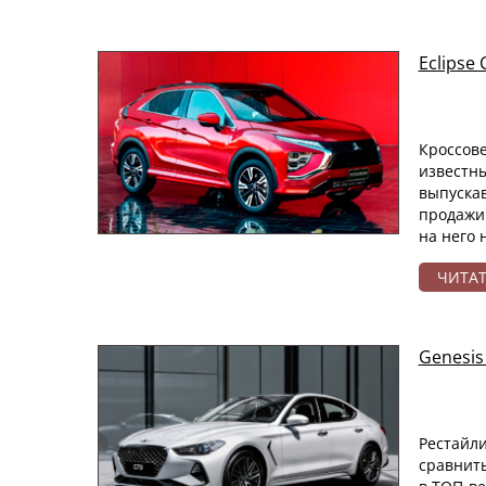
Eclipse
Кроссов
известн
выпуска
продажи 
на него 
ЧИТА
Genesis
Рестайли
сравнить