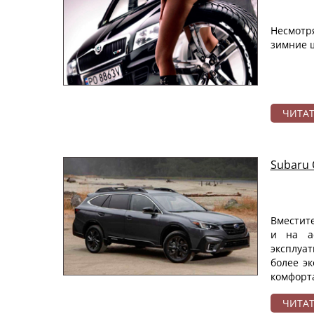
Несмотр
зимние ш
ЧИТА
Subaru 
Вместит
и на ас
эксплуа
более э
комфорта
ЧИТА