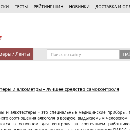
ИСКИ
ТЕСТЫ
РЕЙТИНГ ШИН
НОВИНКИ
ДОСТАВКА И ОП
меры / Ленты
НА
теры и алкометры – лучшее средство самоконтроля
ры и алкотестеры – это специальные медицинские приборы,
ного соотношения алкоголя в воздухе, выдыхаемым человеко
уются в основном для контроля за состоянием работник
ятиях имеющих автотранспорт, а также сотрудниками ГИБДД 