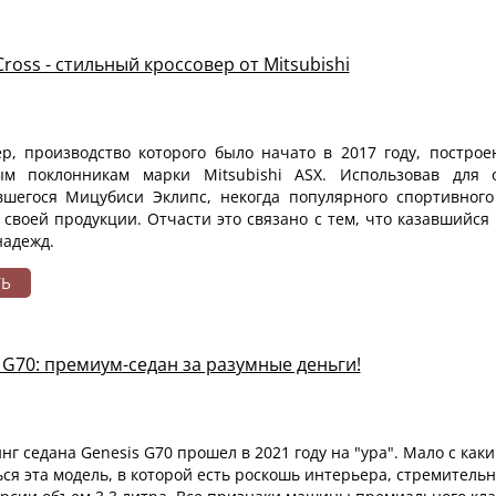
 Cross - стильный кроссовер от Mitsubishi
ер, производство которого было начато в 2017 году, постро
ым поклонникам марки Mitsubishi ASX. Использовав для
вшегося Мицубиси Эклипс, некогда популярного спортивного
своей продукции. Отчасти это связано с тем, что казавшийс
надежд.
ТЬ
 G70: премиум-седан за разумные деньги!
нг седана Genesis G70 прошел в 2021 году на "ура". Мало с ка
ся эта модель, в которой есть роскошь интерьера, стремител