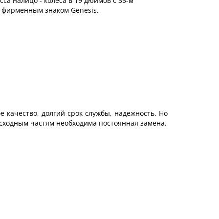
са налицо - колеса в 19 дюймов с 35-м
е фирменным знаком Genesis.
 качество, долгий срок службы, надежность. Но
асходным частям необходима постоянная замена.