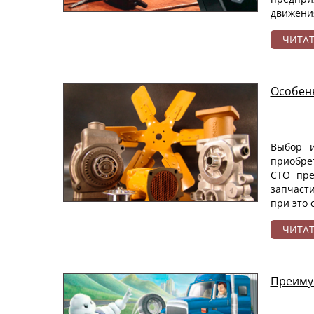
движени
ЧИТА
Особенн
Выбор и
приобре
СТО пре
запчасти
при это 
ЧИТА
Преимущ