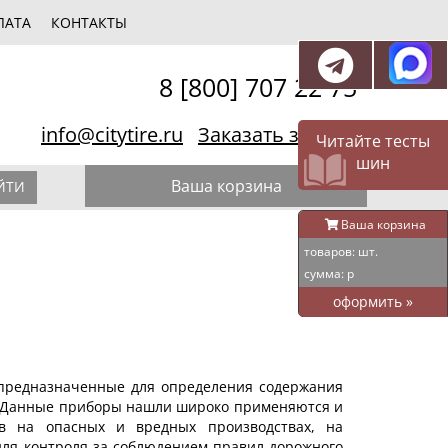
ЛАТА
КОНТАКТЫ
8 [800] 707 22 75
info@citytire.ru
Заказать звонок
Читайте тесты
шин
Ваша корзина
ЙТИ
Ваша корзина
товаров:
шт.
сумма:
р
оформить
»
 предназначенные для определения содержания
м. Данные приборы нашли широко применяются и
ов на опасных и вредных производствах, на
для контроля за соблюдением правил дорожного