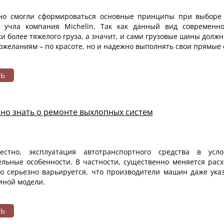
но смогли сформироваться основные принципы при выборе 
а учла компания Michelin. Так как данный вид современно
и более тяжелого груза, а значит, и сами грузовые шины
должн
ожеланиям – по красоте, но и надежно выполнять свои прямые
ТЬ
но знать о ремонте выхлопных систем
естно, эксплуатация автотранспортного средства в усл
ельные особенности. В частности, существенно меняется расх
ко серьезно варьируется, что производители машин даже ука
иной модели.
ТЬ