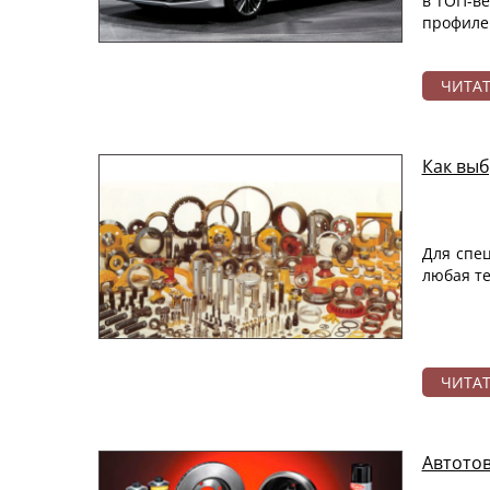
в ТОП-ве
профилем
ЧИТА
Как выб
Для спец
любая те
ЧИТА
Автотов