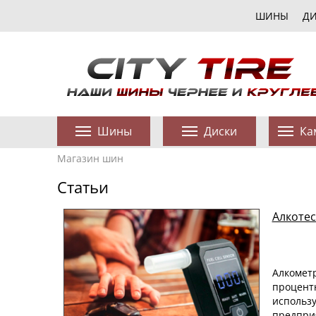
ШИНЫ
Д
Шины
Диски
Ка
Магазин шин
Статьи
Алкотес
Алкомет
процент
использ
предпри