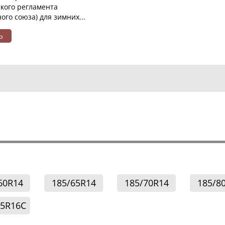
ского регламента
го союза) для зимних...
Ь
60R14
185/65R14
185/70R14
185/8
75R16C