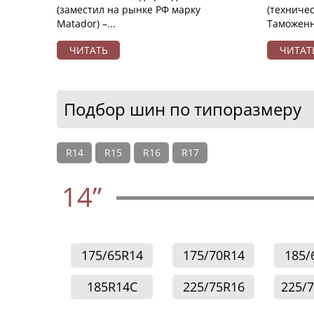
(заместил на рынке РФ марку
(техниче
Matador) –...
Таможенно
ЧИТАТЬ
ЧИТАТ
Подбор шин по типоразмеру
R14
R15
R16
R17
14”
175/65R14
175/70R14
185/
185R14C
225/75R16
225/