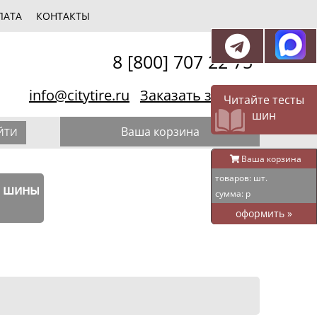
ЛАТА
КОНТАКТЫ
8 [800] 707 22 75
info@citytire.ru
Заказать звонок
Читайте тесты
шин
Ваша корзина
ЙТИ
Ваша корзина
товаров:
шт.
е шины
сумма:
р
оформить
»