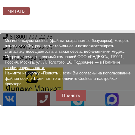
ЧИТАТЬ
8 [800] 707 22 75
Мы используем cookies (файлы, сохраняемые браузером), которые
8 [499] 707 22 75
помогают сайту работать стабильнее и позволяютсобирать
статистику посещаемости, а также сервис веб-аналитики Яндекс
info@citytire.ru
Метрика, предоставляемый компанией ООО «ЯНДЕКС», 119021,
Россия, Москва, ул. Л. Толстого, 16. Подробнее — в
Политике
конфиденциальности.
Нажмите на кнопку «Принять», если Вы согласны на использование
файлов cookie. Если нет, то отключите Cookies в настройках
браузера
Принять
© 2014 - 2026
Наш сайт не является публичной офертой, определяемой
положениями Статьи 437 (2) ГК РФ., а носит исключительно
информационный характер. Для получения точной информации о
наличии и стоимости товара, пожалуйста, обращайтесь по нашим
телефонам.