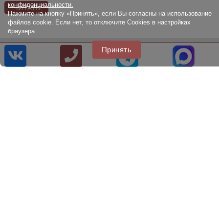
конфиденциальности.
ЧИТАТЬ
Нажмите на кнопку «Принять», если Вы согласны на использование
файлов cookie. Если нет, то отключите Cookies в настройках
браузера
8 [800] 707 22 75
Принять
8 [499] 707 22 75
info@citytire.ru
© 2014 - 2026
Наш сайт не является публичной офертой, определяемой
положениями Статьи 437 (2) ГК РФ., а носит исключительно
информационный характер. Для получения точной информации о
наличии и стоимости товара, пожалуйста, обращайтесь по нашим
телефонам.