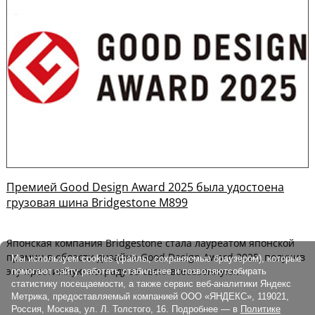
Премией Good Design Award 2025 была удостоена
грузовая шина Bridgestone M899
Японская компания Bridgestone стала лауреатом японской
премии в области дизайна Good Design Award 2025, получив
Мы используем cookies (файлы, сохраняемые браузером), которые
эту престижную награду за свою всесезонную...
помогают сайту работать стабильнее и позволяютсобирать
статистику посещаемости, а также сервис веб-аналитики Яндекс
Метрика, предоставляемый компанией ООО «ЯНДЕКС», 119021,
Россия, Москва, ул. Л. Толстого, 16. Подробнее — в
Политике