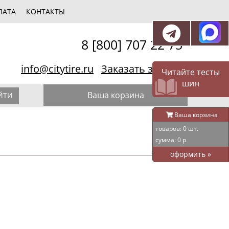
ЛАТА
КОНТАКТЫ
8 [800] 707 22 75
info@citytire.ru
Заказать звонок
Читайте тесты
шин
Ваша корзина
ЙТИ
Ваша корзина
товаров:
0
шт.
сумма:
0
р
оформить
»