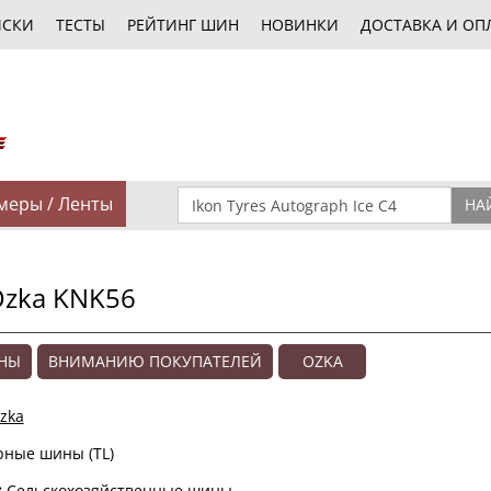
ИСКИ
ТЕСТЫ
РЕЙТИНГ ШИН
НОВИНКИ
ДОСТАВКА И ОП
меры / Ленты
НА
Ozka KNK56
ЕНЫ
ВНИМАНИЮ ПОКУПАТЕЛЕЙ
OZKA
zka
рные шины (TL)
:
Сельскохозяйственные шины