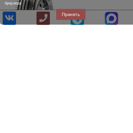
браузера
Принять
Грузовые шины Otani OH-
110
8 [800] 707 22 75
8 [499] 707 22 75
info@citytire.ru