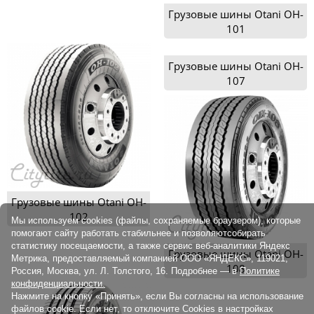
Грузовые шины Otani OH-
101
Грузовые шины Otani OH-
107
Грузовые шины Otani OH-
102
Мы используем cookies (файлы, сохраняемые браузером), которые
помогают сайту работать стабильнее и позволяютсобирать
статистику посещаемости, а также сервис веб-аналитики Яндекс
Грузовые шины Otani OH-
Метрика, предоставляемый компанией ООО «ЯНДЕКС», 119021,
108
Россия, Москва, ул. Л. Толстого, 16. Подробнее — в
Политике
конфиденциальности.
Нажмите на кнопку «Принять», если Вы согласны на использование
файлов cookie. Если нет, то отключите Cookies в настройках