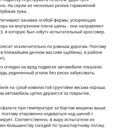
чно. На серии из несколько резких торможений
лубокая лужа.
еспечивают канавки особой формы, ускоряющие
ктора на внутреннем плече шины - они направляют
3, в которую был «обут» испытательный кроссовер,
 колесит исключительно по ровным дорогам. Поэтому
 в ближайшем дачном массиве (щебень), в районе
т).
з оглядки на вред подвеске автомобиля показали:
удь уединенный уголок без риска забуксовать,
биля на сухой извилистой грунтовке весьма хороша.
ям автомобиль цепко держится за покрытие,
асфальте при температуре за бортом машины выше
 поэтому откровенно издеваться над шиной с
рует. Соответственно, в жару испытатели из
нен большинству соседей по транспортному потоку.