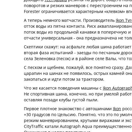
поворотов и резких маневров с перестроением на п
Forester ограничивается характерным «клевком» впе
А теперь немного матчасти. Производитель
Ikon Tyr
отток воды из пятна контакта. Риск аквапланиров
поток воды из продольной канавки в поперечную и 
отчасти универсальная - она предназначена не толь
Скептики скажут: на асфальте любая шина работает
вторая фаза испытаний - заезды по песчаным доро
села Зеленовка (песок) и в районе селе Валы, что т
С песком и щебнем, пожалуй, все понятно сразу. Д
царапин на шинах не появилось, острых камней они 
закопаться и идти потом за трактором.
Что же касается поведения машины с
Ikon Autograp
Не спортивная шина, конечно, но при умелой работ
оставляя позади клубы густой пыли.
Первое плотное знакомство с автошинами
Ikon
росс
+30 градусов по Цельсию. Понятно, что это по умо
резким маневрированием, крутыми виражами и экст
CityTraffic катали Autograph Aqua преимущественн