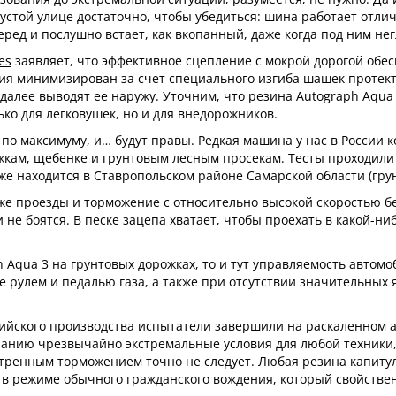
устой улице достаточно, чтобы убедиться: шина работает отли
ред и послушно встает, как вкопанный, даже когда под ним нег
es
заявляет, что эффективное сцепление с мокрой дорогой об
ания минимизирован за счет специального изгиба шашек проте
далее выводят ее наружу. Уточним, что резина Autograph Aqua 
ко для легковушек, но и для внедорожников.
 по максимуму, и… будут правы. Редкая машина у нас в России
жкам, щебенке и грунтовым лесным просекам. Тесты проходили
оже находится в Ставропольском районе Самарской области (грун
аже проезды и торможение с относительно высокой скоростью бе
не боятся. В песке зацепа хватает, чтобы проехать в какой-ниб
h Aqua 3
на грунтовых дорожках, то и тут управляемость автомо
е рулем и педалью газа, а также при отсутствии значительных 
ийского производства испытатели завершили на раскаленном 
лчанию чрезвычайно экстремальные условия для любой техники,
ренным торможением точно не следует. Любая резина капитули
о в режиме обычного гражданского вождения, который свойстве