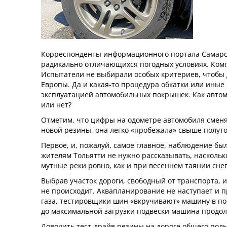
Корреспонденты информационного портала Самарско
радикально отличающихся погодных условиях. Комп
Испытатели не выбирали особых критериев, чтобы 
Европы. Да и какая-то процедура обкатки или иные
эксплуатацией автомобильных покрышек. Как автомо
или нет?
Отметим, что цифры на одометре автомобиля сменяю
новой резины, она легко «пробежала» свыше полуто
Первое, и, пожалуй, самое главное, наблюдение бы
жителям Тольятти не нужно рассказывать, наскольк
мутные реки ровно, как и при весеннем таянии снег
Выбрав участок дороги, свободный от транспорта, и
не происходит. Аквапланирование не наступает и п
газа, тестировщики шин «вкручивают» машину в пов
до максимальной загрузки подвески машина продолж
Доводить
тест-драйв
резины на дороге общего польз