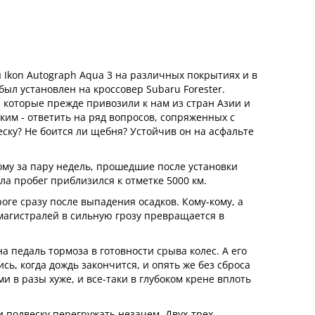
Ikon Autograph Aqua 3 на различных покрытиях и в
л установлен на кроссовер Subaru Forester.
 которые прежде привозили к нам из стран Азии и
ким - ответить на ряд вопросов, сопряженных с
ску? Не боится ли щебня? Устойчив он на асфальте
ому за пару недель, прошедшие после установки
а пробег приблизился к отметке 5000 км.
роге сразу после выпадения осадков. Кому-кому, а
магистралей в сильную грозу превращается в
 педаль тормоза в готовности срыва колес. А его
ь, когда дождь закончится, и опять же без сброса
 в разы хуже, и все-таки в глубоком крене вплоть
и подвеску перегружать незачем. Двух-трех