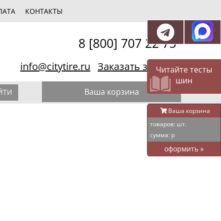
ЛАТА
КОНТАКТЫ
8 [800] 707 22 75
info@citytire.ru
Заказать звонок
Читайте тесты
шин
Ваша корзина
ЙТИ
Ваша корзина
товаров:
шт.
сумма:
р
оформить
»