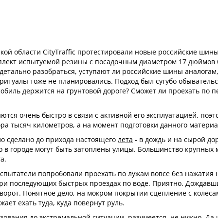
й области CityTraffic протестировали новые российские шины 
лект испытуемой резины с посадочным диаметром 17 дюймов бы
детально разобраться, уступают ли российские шины аналогам,
 ритуалы тоже не планировались. Подход был сугубо обывательс
биль держится на грунтовой дороге? Сможет ли проехать по пе
тся очень быстро в связи с активной его эксплуатацией, поэт
ра тысяч километров, а на момент подготовки данного материал
ло сделано до прихода настоящего
лета
- в дождь и на сырой до
о в городе могут быть затоплены улицы. Большинство крупных 
а.
спытатели попробовали проехать по лужам вовсе без нажатия на
ри последующих быстрых проездах по воде. Приятно. Дождавшис
орот. Понятное дело, на мокром покрытии сцепление с колесами
ает ехать туда, куда повернут руль.
ования до экстремальной ситуации, разумеется, не нужно. Да 