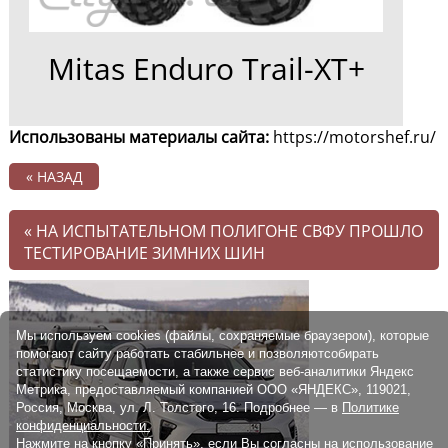
Mitas Enduro Trail-XT+
Использованы материалы сайта:
https://motorshef.ru/
« НАЗАД
«
НА ИСПЫТАТЕЛЬНОМ ПОЛИГОНЕ СВФУ ПРОШЛО
ТЕСТИРОВАНИЕ ЗИМНИХ ШИН
Мы используем cookies (файлы, сохраняемые браузером), которые
помогают сайту работать стабильнее и позволяютсобирать
статистику посещаемости, а также сервис веб-аналитики Яндекс
Метрика, предоставляемый компанией ООО «ЯНДЕКС», 119021,
Россия, Москва, ул. Л. Толстого, 16. Подробнее — в
Политике
конфиденциальности.
Нажмите на кнопку «Принять», если Вы согласны на использование