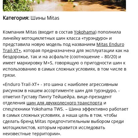
Категория:
Шины Mitas
Компания Mitas (входит в состав
Yokohama
) пополнила
линейку мотоциклетных шин класса «турэндуро» и
представила новую модель под названием
Mitas Enduro
Trail-XT+
, которая предназначена для эксплуатации как на
бездорожье, так и на асфальте (соотношение – 80/20) и
имеет маркировку M+S, говорящую о пригодности шин к
использованию в самых сложных условиях, в том числе в
грязи.
«Enduro Trail-XT+ - это шина с наиболее агрессивным
рисунком в нашем ассортименте шин для турэндуро, -
отметил Густаву Пинту Тейшейра, вице-президент
отделения
шин для двухколесного транспорта
и
спецтехники Yokohama TWS. – Шина эффективно работает
в самых сложных условиях, а наша цель в том, чтобы
сделать бренд Mitas предпочтительным выбором среди
мотоциклистов, которым нравится исследовать
неизвестные территории».