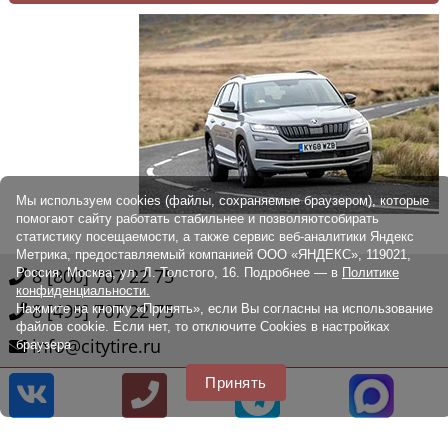
Мы используем cookies (файлы, сохраняемые браузером), которые
помогают сайту работать стабильнее и позволяютсобирать
статистику посещаемости, а также сервис веб-аналитики Яндекс
Метрика, предоставляемый компанией ООО «ЯНДЕКС», 119021,
8 [800] 707 22 75
Россия, Москва, ул. Л. Толстого, 16. Подробнее — в
Политике
конфиденциальности.
8 [499] 707 22 75
Нажмите на кнопку «Принять», если Вы согласны на использование
файлов cookie. Если нет, то отключите Cookies в настройках
info@citytire.ru
браузера
Принять