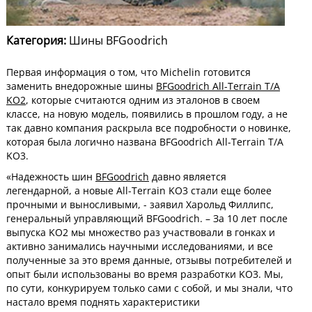
Категория:
Шины BFGoodrich
Первая информация о том, что Michelin готовится
заменить внедорожные шины
BFGoodrich All-Terrain T/A
KO2
, которые считаются одним из эталонов в своем
классе, на новую модель, появились в прошлом году, а не
так давно компания раскрыла все подробности о новинке,
которая была логично названа BFGoodrich All-Terrain T/A
KO3.
«Надежность шин
BFGoodrich
давно является
легендарной, а новые All-Terrain KO3 стали еще более
прочными и выносливыми, - заявил Харольд Филлипс,
генеральный управляющий BFGoodrich. – За 10 лет после
выпуска KO2 мы множество раз участвовали в гонках и
активно занимались научными исследованиями, и все
полученные за это время данные, отзывы потребителей и
опыт были использованы во время разработки KO3. Мы,
по сути, конкурируем только сами с собой, и мы знали, что
настало время поднять характеристики