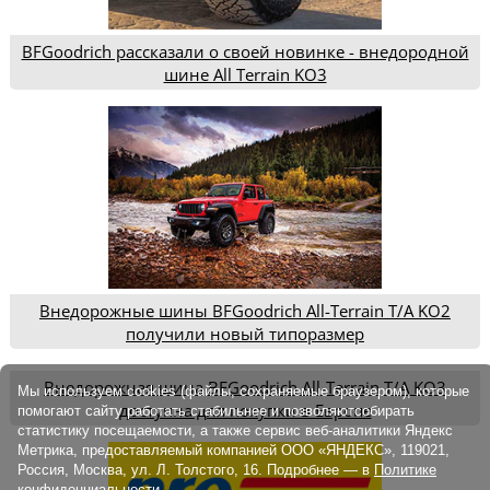
BFGoodrich рассказали о своей новинке - внедородной
шине All Terrain KO3
Внедорожные шины BFGoodrich All-Terrain T/A KO2
получили новый типоразмер
Внедорожная шина BFGoodrich All-Terrain T/A KO3
Мы используем cookies (файлы, сохраняемые браузером), которые
доступна для покупки в Европе
помогают сайту работать стабильнее и позволяютсобирать
статистику посещаемости, а также сервис веб-аналитики Яндекс
Метрика, предоставляемый компанией ООО «ЯНДЕКС», 119021,
Россия, Москва, ул. Л. Толстого, 16. Подробнее — в
Политике
конфиденциальности.