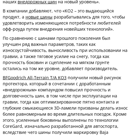
наших
внедорожных шин
на новый уровень».
В компании добавляют, что «KO2 – это выдающийся
продукт, а
новые шины
разрабатывались для того, чтобы
удовлетворить изменяющиеся потребности любителей
офф-роуда путем внедрения новейших технологий».
По сравнению с шинами прошлого поколения был
улучшен ряд важных параметров, таких как
износоустойчивость, выносливость при использовании на
гравии, а также тяговое усилие на снегу, тогда как
прочность боковин и сцепление на мягком грунте
остались на том же уровне, добавляет производитель.
BFGoodrich All-Terrain T/A KO3
получили новый рисунок
протектора, который в сочетании с доработанным
«внедорожным» компаундом повысил прочность и
долговечность шин, в том числе при эксплуатации на
гравии, тогда как оптимизированное пятно контакта и
глубокие смыкающиеся 3D-ламели призваны делать износ
более равномерным во время длительных поездок. Кроме
этого, усиленные боковины выполнены по технологии
CoreGard, изначально разработанной для автоспорта,
вследствие чего шины получили маркировку Baja