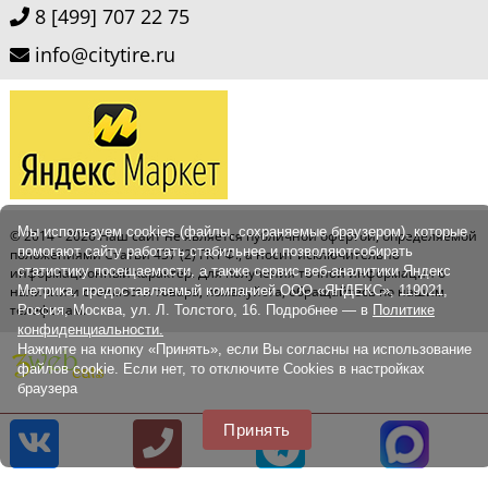
8 [499] 707 22 75
info@citytire.ru
Мы используем cookies (файлы, сохраняемые браузером), которые
© 2014 - 2026
Наш сайт не является публичной офертой, определяемой
помогают сайту работать стабильнее и позволяютсобирать
положениями Статьи 437 (2) ГК РФ., а носит исключительно
статистику посещаемости, а также сервис веб-аналитики Яндекс
информационный характер. Для получения точной информации о
Метрика, предоставляемый компанией ООО «ЯНДЕКС», 119021,
наличии и стоимости товара, пожалуйста, обращайтесь по нашим
телефонам.
Россия, Москва, ул. Л. Толстого, 16. Подробнее — в
Политике
конфиденциальности.
Нажмите на кнопку «Принять», если Вы согласны на использование
файлов cookie. Если нет, то отключите Cookies в настройках
браузера
Принять