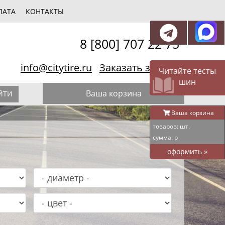
ЛАТА
КОНТАКТЫ
8 [800] 707 22 75
info@citytire.ru
Заказать звонок
Читайте тесты
шин
Ваша корзина
ЙТИ
Ваша корзина
товаров:
шт.
сумма:
р
оформить
»