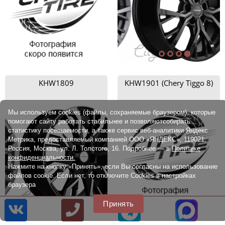
KHW1809
KHW1901 (Chery Tiggo 8)
Мы используем cookies (файлы, сохраняемые браузером), которые
помогают сайту работать стабильнее и позволяютсобирать
статистику посещаемости, а также сервис веб-аналитики Яндекс
Метрика, предоставляемый компанией ООО «ЯНДЕКС», 119021,
Россия, Москва, ул. Л. Толстого, 16. Подробнее — в
Политике
конфиденциальности.
Нажмите на кнопку «Принять», если Вы согласны на использование
файлов cookie. Если нет, то отключите Cookies в настройках
браузера
Принять