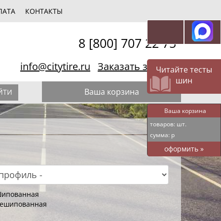
ЛАТА
КОНТАКТЫ
8 [800] 707 22 75
info@citytire.ru
Заказать звонок
Читайте тесты
шин
Ваша корзина
ЙТИ
Ваша корзина
товаров:
шт.
сумма:
р
оформить
»
ипованная
ешипованная