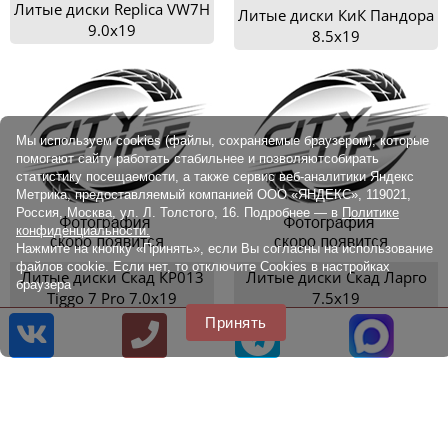
Литые диски Replica VW7H
Литые диски КиК Пандора
9.0x19
8.5x19
Мы используем cookies (файлы, сохраняемые браузером), которые
помогают сайту работать стабильнее и позволяютсобирать
статистику посещаемости, а также сервис веб-аналитики Яндекс
Метрика, предоставляемый компанией ООО «ЯНДЕКС», 119021,
Россия, Москва, ул. Л. Толстого, 16. Подробнее — в
Политике
конфиденциальности.
Нажмите на кнопку «Принять», если Вы согласны на использование
файлов cookie. Если нет, то отключите Cookies в настройках
Литые диски Скад КР013
Литые диски Скад Ларго
браузера
Tiggo 7 Pro 7.0x19
7.5x19
Принять