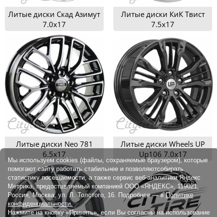
Литые диски Скад Азимут
Литые диски КиК Твист
7.0x17
7.5x17
Литые диски Neo 781
Литые диски Wheels UP
6.5x17
Up106 7.0x17
Мы используем cookies (файлы, сохраняемые браузером), которые
помогают сайту работать стабильнее и позволяютсобирать
статистику посещаемости, а также сервис веб-аналитики Яндекс
Метрика, предоставляемый компанией ООО «ЯНДЕКС», 119021,
Россия, Москва, ул. Л. Толстого, 16. Подробнее — в
Политике
конфиденциальности.
Нажмите на кнопку «Принять», если Вы согласны на использование