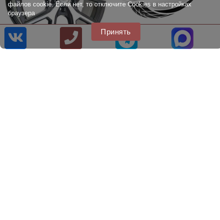
файлов cookie. Если нет, то отключите Cookies в настройках
браузера
Принять
Литые диски КиК Бартон
Литые диски Tech Line 735
8.0x17
7.0x17
8 [800] 707 22 75
8 [499] 707 22 75
info@citytire.ru
© 2014 - 2026
Наш сайт не является публичной офертой, определяемой