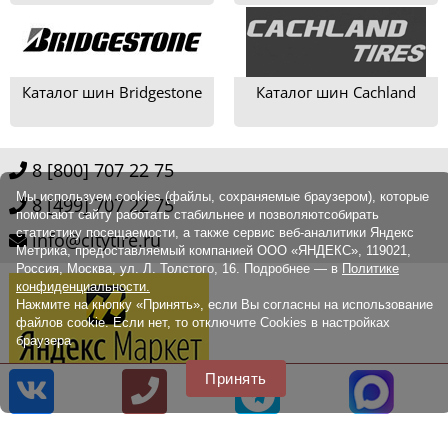
Каталог шин Bridgestone
Каталог шин Cachland
8 [800] 707 22 75
Мы используем cookies (файлы, сохраняемые браузером), которые
8 [499] 707 22 75
помогают сайту работать стабильнее и позволяютсобирать
статистику посещаемости, а также сервис веб-аналитики Яндекс
info@citytire.ru
Метрика, предоставляемый компанией ООО «ЯНДЕКС», 119021,
Россия, Москва, ул. Л. Толстого, 16. Подробнее — в
Политике
конфиденциальности.
Нажмите на кнопку «Принять», если Вы согласны на использование
файлов cookie. Если нет, то отключите Cookies в настройках
браузера
Принять
© 2014 - 2026
Наш сайт не является публичной офертой, определяемой
положениями Статьи 437 (2) ГК РФ., а носит исключительно
информационный характер. Для получения точной информации о