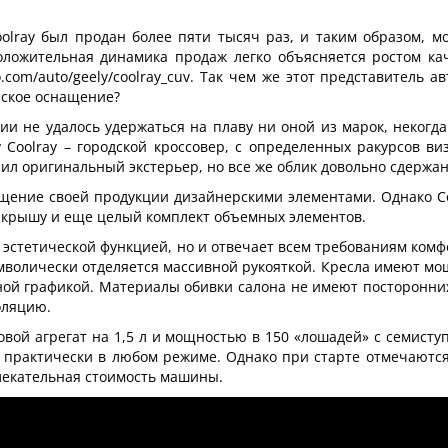
oolray был продан более пяти тысяч раз, и таким образом, 
оложительная динамика продаж легко объясняется ростом ка
to.com/auto/geely/coolray_cuv. Так чем же этот представитель
еское оснащение?
ии не удалось удержаться на плаву ни оной из марок, некогд
y Coolray – городской кроссовер, с определенных ракурсов 
ил оригинальный экстерьер, но все же облик довольно сдержа
щение своей продукции дизайнерскими элементами. Однако Co
 крышу и еще целый комплект объемных элементов.
 с эстетической функцией, но и отвечает всем требованиям ком
мволически отделяется массивной рукояткой. Кресла имеют мо
ной графикой. Материалы обивки салона не имеют посторонних 
оляцию.
овой агрегат на 1,5 л и мощностью в 150 «лошадей» с семисту
 практически в любом режиме. Однако при старте отмечаются
лекательная стоимость машины.