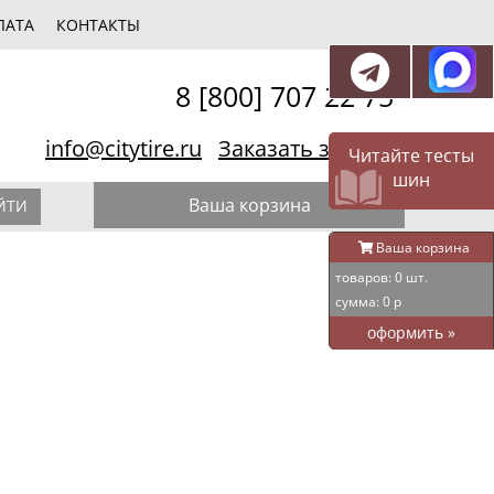
ЛАТА
КОНТАКТЫ
8 [800] 707 22 75
info@citytire.ru
Заказать звонок
Читайте тесты
шин
Ваша корзина
ЙТИ
Ваша корзина
товаров:
0
шт.
сумма:
0
р
оформить
»