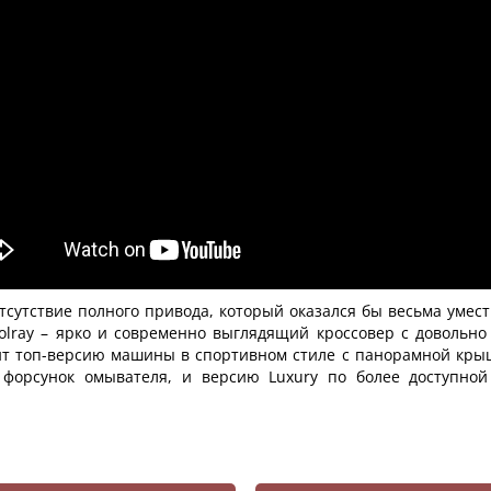
сутствие полного привода, который оказался бы весьма умест
oolray – ярко и современно выглядящий кроссовер с довольн
ит топ-версию машины в спортивном стиле с панорамной крыш
и форсунок омывателя, и версию Luxury по более доступно