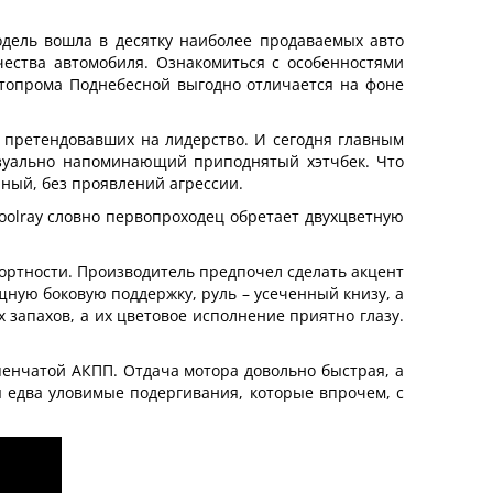
модель вошла в десятку наиболее продаваемых авто
чества автомобиля. Ознакомиться с особенностями
 автопрома Поднебесной выгодно отличается на фоне
а претендовавших на лидерство. И сегодня главным
визуально напоминающий приподнятый хэтчбек. Что
нный, без проявлений агрессии.
olray словно первопроходец обретает двухцветную
фортности. Производитель предпочел сделать акцент
щную боковую поддержку, руль – усеченный книзу, а
запахов, а их цветовое исполнение приятно глазу.
пенчатой АКПП. Отдача мотора довольно быстрая, а
 едва уловимые подергивания, которые впрочем, с