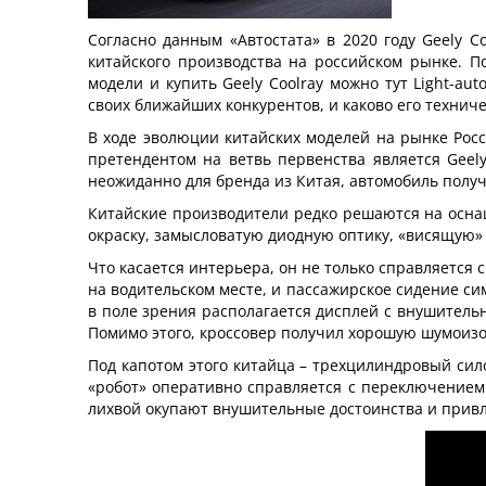
Согласно данным «Автостата» в 2020 году Geely C
китайского производства на российском рынке. П
модели и купить Geely Coolray можно тут Light-au
своих ближайших конкурентов, и каково его технич
В ходе эволюции китайских моделей на рынке Росс
претендентом на ветвь первенства является Geel
неожиданно для бренда из Китая, автомобиль получ
Китайские производители редко решаются на осна
окраску, замысловатую диодную оптику, «висящую»
Что касается интерьера, он не только справляется
на водительском месте, и пассажирское сидение си
в поле зрения располагается дисплей с внушитель
Помимо этого, кроссовер получил хорошую шумоиз
Под капотом этого китайца – трехцилиндровый сил
«робот» оперативно справляется с переключением
лихвой окупают внушительные достоинства и прив